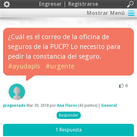
Ingresar | Registrarse
Mostrar Menú
¿Cuál es el correo de la oficina de
seguros de la PUCP? Lo necesito para
pedir la constancia del seguro.
#ayudapls
#urgente
0
preguntado
Mar 30, 2018
por
Ana Flores
(
43
puntos)
|
General
1 Respuesta