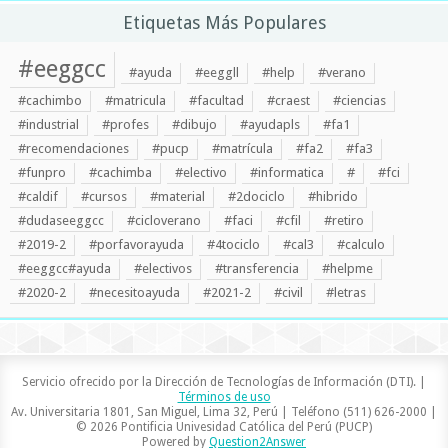
Etiquetas Más Populares
#eeggcc
#ayuda
#eeggll
#help
#verano
#cachimbo
#matricula
#facultad
#craest
#ciencias
#industrial
#profes
#dibujo
#ayudapls
#fa1
#recomendaciones
#pucp
#matrícula
#fa2
#fa3
#funpro
#cachimba
#electivo
#informatica
#
#fci
#caldif
#cursos
#material
#2dociclo
#hibrido
#dudaseeggcc
#cicloverano
#faci
#cfil
#retiro
#2019-2
#porfavorayuda
#4tociclo
#cal3
#calculo
#eeggcc#ayuda
#electivos
#transferencia
#helpme
#2020-2
#necesitoayuda
#2021-2
#civil
#letras
Servicio ofrecido por la Dirección de Tecnologías de Información (DTI). |
Términos de uso
Av. Universitaria 1801, San Miguel, Lima 32, Perú | Teléfono (511) 626-2000 |
© 2026 Pontificia Univesidad Católica del Perú (PUCP)
Powered by
Question2Answer