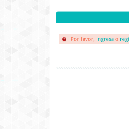
Por favor,
ingresa
o
reg