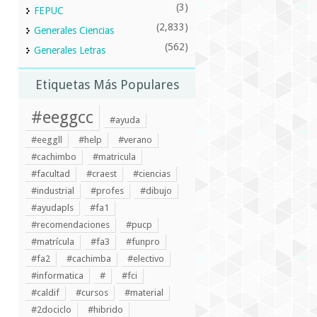
(3)
FEPUC
(2,833)
Generales Ciencias
(562)
Generales Letras
Etiquetas Más Populares
#eeggcc
#ayuda
#eeggll
#help
#verano
#cachimbo
#matricula
#facultad
#craest
#ciencias
#industrial
#profes
#dibujo
#ayudapls
#fa1
#recomendaciones
#pucp
#matrícula
#fa3
#funpro
#fa2
#cachimba
#electivo
#informatica
#
#fci
#caldif
#cursos
#material
#2dociclo
#hibrido