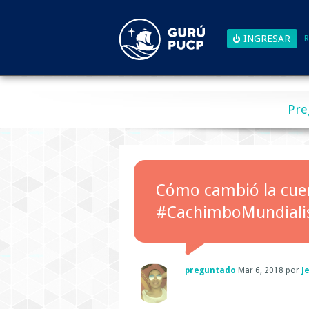
R
Pre
Cómo cambió la cue
#CachimboMundiali
preguntado
Mar 6, 2018
por
J