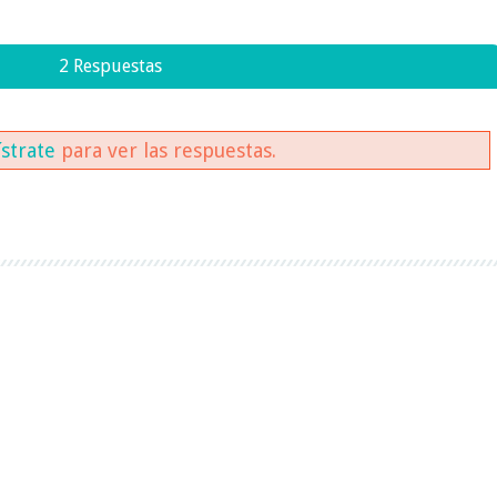
2 Respuestas
ístrate
para ver las respuestas.