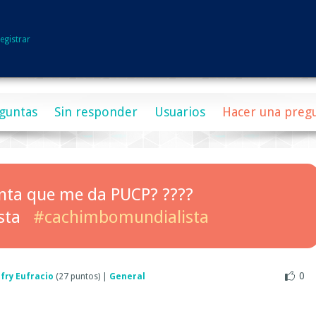
egistrar
guntas
Sin responder
Usuarios
Hacer una preg
nta que me da PUCP? ????
sta
#cachimbomundialista
0
efry Eufracio
(
27
puntos)
|
General