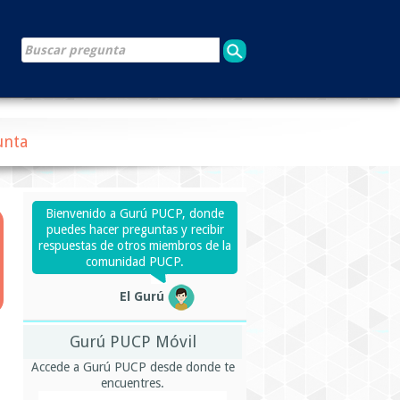
unta
Bienvenido a Gurú PUCP, donde
puedes hacer preguntas y recibir
respuestas de otros miembros de la
comunidad PUCP.
El Gurú
Gurú PUCP Móvil
Accede a Gurú PUCP desde donde te
encuentres.