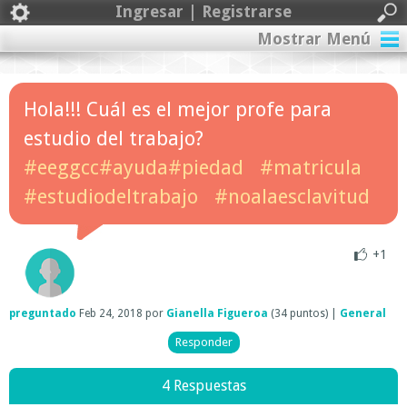
Ingresar | Registrarse
Mostrar Menú
Hola!!! Cuál es el mejor profe para
estudio del trabajo?
#eeggcc#ayuda#piedad
#matricula
#estudiodeltrabajo
#noalaesclavitud
+1
preguntado
Feb 24, 2018
por
Gianella Figueroa
(
34
puntos)
|
General
4 Respuestas