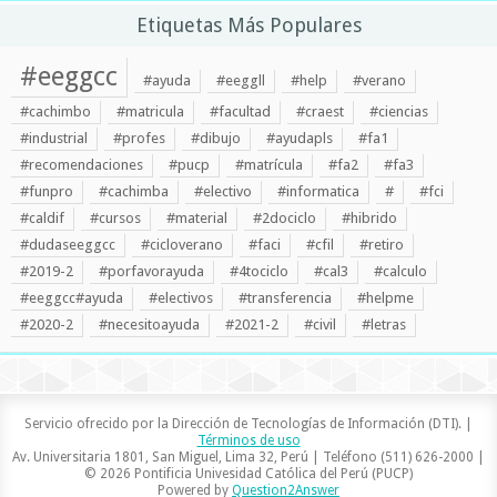
Etiquetas Más Populares
#eeggcc
#ayuda
#eeggll
#help
#verano
#cachimbo
#matricula
#facultad
#craest
#ciencias
#industrial
#profes
#dibujo
#ayudapls
#fa1
#recomendaciones
#pucp
#matrícula
#fa2
#fa3
#funpro
#cachimba
#electivo
#informatica
#
#fci
#caldif
#cursos
#material
#2dociclo
#hibrido
#dudaseeggcc
#cicloverano
#faci
#cfil
#retiro
#2019-2
#porfavorayuda
#4tociclo
#cal3
#calculo
#eeggcc#ayuda
#electivos
#transferencia
#helpme
#2020-2
#necesitoayuda
#2021-2
#civil
#letras
Servicio ofrecido por la Dirección de Tecnologías de Información (DTI). |
Términos de uso
Av. Universitaria 1801, San Miguel, Lima 32, Perú | Teléfono (511) 626-2000 |
© 2026 Pontificia Univesidad Católica del Perú (PUCP)
Powered by
Question2Answer