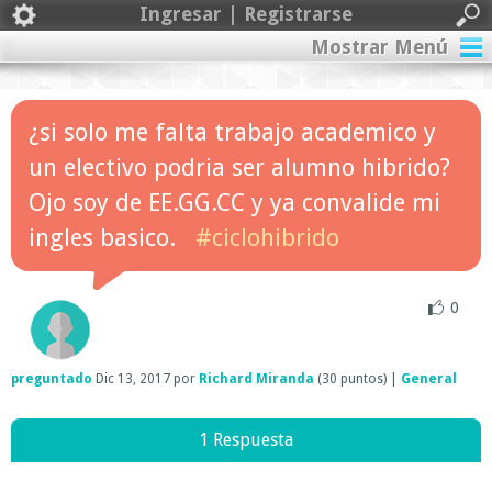
Ingresar | Registrarse
Mostrar Menú
¿si solo me falta trabajo academico y
un electivo podria ser alumno hibrido?
Ojo soy de EE.GG.CC y ya convalide mi
ingles basico.
#ciclohibrido
0
preguntado
Dic 13, 2017
por
Richard Miranda
(
30
puntos)
|
General
1 Respuesta