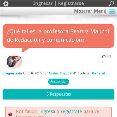
Ingresar | Registrarse
Mostrar Menú
¿Qué tal es la profesora Beatriz Mauchi
de Redacción y comunicación?
+1
preguntado
Ago 10, 2015
por
Aniluz Cuzco
(
141
puntos)
|
General
5 Respuestas
Por favor,
ingresa
o
regístrate
para ver