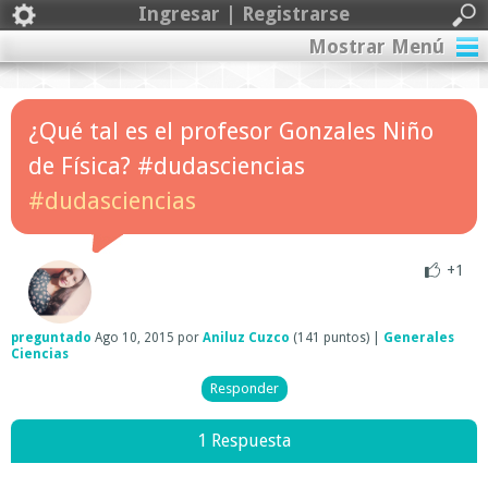
Ingresar | Registrarse
Mostrar Menú
¿Qué tal es el profesor Gonzales Niño
de Física? #dudasciencias
#dudasciencias
+1
preguntado
Ago 10, 2015
por
Aniluz Cuzco
(
141
puntos)
|
Generales
Ciencias
1 Respuesta