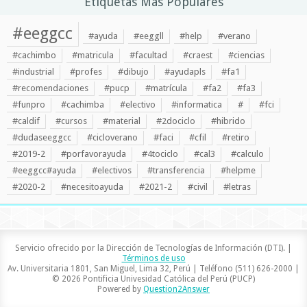
Etiquetas Más Populares
#eeggcc
#ayuda
#eeggll
#help
#verano
#cachimbo
#matricula
#facultad
#craest
#ciencias
#industrial
#profes
#dibujo
#ayudapls
#fa1
#recomendaciones
#pucp
#matrícula
#fa2
#fa3
#funpro
#cachimba
#electivo
#informatica
#
#fci
#caldif
#cursos
#material
#2dociclo
#hibrido
#dudaseeggcc
#cicloverano
#faci
#cfil
#retiro
#2019-2
#porfavorayuda
#4tociclo
#cal3
#calculo
#eeggcc#ayuda
#electivos
#transferencia
#helpme
#2020-2
#necesitoayuda
#2021-2
#civil
#letras
Servicio ofrecido por la Dirección de Tecnologías de Información (DTI). |
Términos de uso
Av. Universitaria 1801, San Miguel, Lima 32, Perú | Teléfono (511) 626-2000 |
© 2026 Pontificia Univesidad Católica del Perú (PUCP)
Powered by
Question2Answer