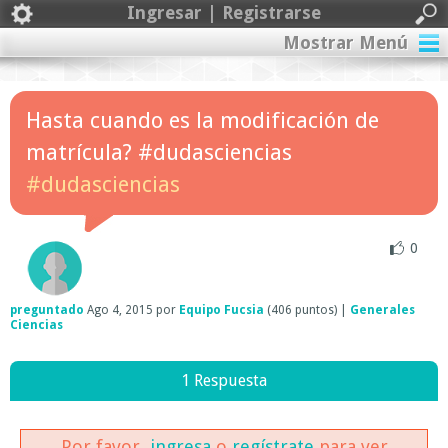
Ingresar | Registrarse
Mostrar Menú
Hasta cuando es la modificación de
matrícula? #dudasciencias
#dudasciencias
0
preguntado
Ago 4, 2015
por
Equipo Fucsia
(
406
puntos)
|
Generales
Ciencias
1 Respuesta
Por favor,
ingresa
o
regístrate
para ver