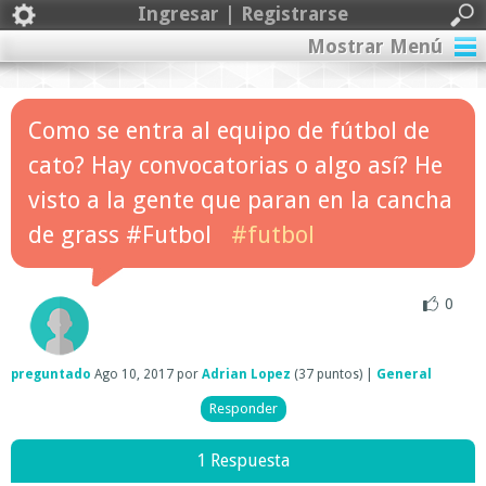
Ingresar | Registrarse
Mostrar Menú
Como se entra al equipo de fútbol de
cato? Hay convocatorias o algo así? He
visto a la gente que paran en la cancha
de grass #Futbol
#futbol
0
preguntado
Ago 10, 2017
por
Adrian Lopez
(
37
puntos)
|
General
1 Respuesta