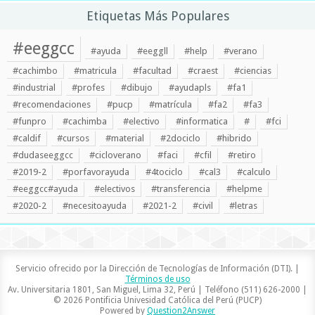
Etiquetas Más Populares
#eeggcc
#ayuda
#eeggll
#help
#verano
#cachimbo
#matricula
#facultad
#craest
#ciencias
#industrial
#profes
#dibujo
#ayudapls
#fa1
#recomendaciones
#pucp
#matrícula
#fa2
#fa3
#funpro
#cachimba
#electivo
#informatica
#
#fci
#caldif
#cursos
#material
#2dociclo
#hibrido
#dudaseeggcc
#cicloverano
#faci
#cfil
#retiro
#2019-2
#porfavorayuda
#4tociclo
#cal3
#calculo
#eeggcc#ayuda
#electivos
#transferencia
#helpme
#2020-2
#necesitoayuda
#2021-2
#civil
#letras
Servicio ofrecido por la Dirección de Tecnologías de Información (DTI). |
Términos de uso
Av. Universitaria 1801, San Miguel, Lima 32, Perú | Teléfono (511) 626-2000 |
© 2026 Pontificia Univesidad Católica del Perú (PUCP)
Powered by
Question2Answer