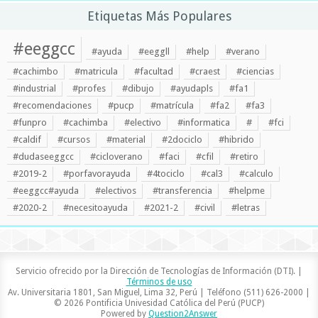
Etiquetas Más Populares
#eeggcc
#ayuda
#eeggll
#help
#verano
#cachimbo
#matricula
#facultad
#craest
#ciencias
#industrial
#profes
#dibujo
#ayudapls
#fa1
#recomendaciones
#pucp
#matrícula
#fa2
#fa3
#funpro
#cachimba
#electivo
#informatica
#
#fci
#caldif
#cursos
#material
#2dociclo
#hibrido
#dudaseeggcc
#cicloverano
#faci
#cfil
#retiro
#2019-2
#porfavorayuda
#4tociclo
#cal3
#calculo
#eeggcc#ayuda
#electivos
#transferencia
#helpme
#2020-2
#necesitoayuda
#2021-2
#civil
#letras
Servicio ofrecido por la Dirección de Tecnologías de Información (DTI). |
Términos de uso
Av. Universitaria 1801, San Miguel, Lima 32, Perú | Teléfono (511) 626-2000 |
© 2026 Pontificia Univesidad Católica del Perú (PUCP)
Powered by
Question2Answer