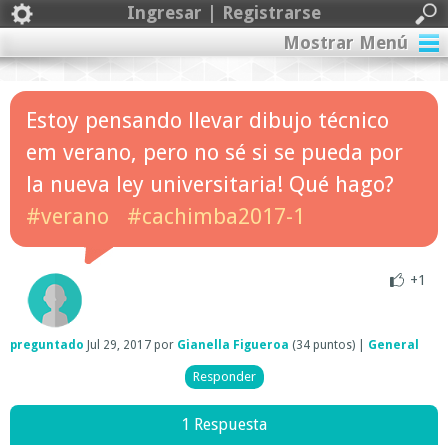
Ingresar | Registrarse
Mostrar Menú
Estoy pensando llevar dibujo técnico
em verano, pero no sé si se pueda por
la nueva ley universitaria! Qué hago?
#verano
#cachimba2017-1
+1
preguntado
Jul 29, 2017
por
Gianella Figueroa
(
34
puntos)
|
General
1 Respuesta