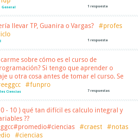
fdp
1
respuesta
|
General
ría llevar TP, Guanira o Vargas?
#profes
iclo
1
respuesta
l
icarme sobre cómo es el curso de
ogramación? Si tengo que aprender o
je u otra cosa antes de tomar el curso. Se
eeggcc
#funpro
7
respuestas
les Ciencias
0 - 10 ) qué tan difícil es calculo integral y
ariables ??
ggcc#promedio#ciencias
#craest
#notas
dio
#ciencias