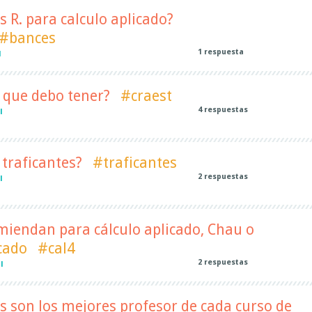
s R. para calculo aplicado?
#bances
1
respuesta
l
t que debo tener?
#craest
4
respuestas
l
 traficantes?
#traficantes
2
respuestas
l
miendan para cálculo aplicado, Chau o
cado
#cal4
2
respuestas
l
 son los mejores profesor de cada curso de