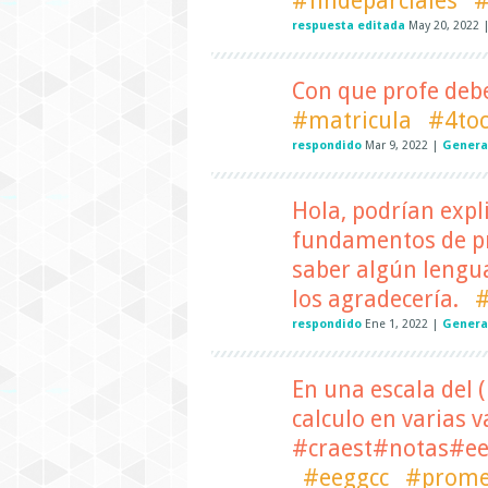
#findeparciales
#
respuesta editada
May 20, 2022
Con que profe debe
#matricula
#4toc
respondido
Mar 9, 2022
|
Genera
Hola, podrían expl
fundamentos de pr
saber algún lengua
los agradecería.
#
respondido
Ene 1, 2022
|
Genera
En una escala del ( 
calculo en varias v
#craest#notas#ee
#eeggcc
#prome