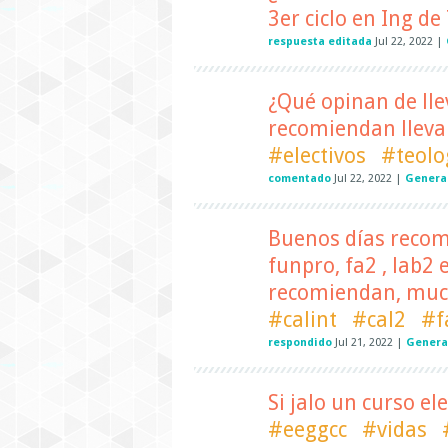
3er ciclo en Ing d
respuesta editada
Jul 22, 2022
|
¿Qué opinan de lle
recomiendan llevar
#electivos
#teolo
comentado
Jul 22, 2022
|
General
Buenos días recomie
funpro, fa2 , lab2 
recomiendan, muc
#calint
#cal2
#f
respondido
Jul 21, 2022
|
Genera
Si jalo un curso el
#eeggcc
#vidas