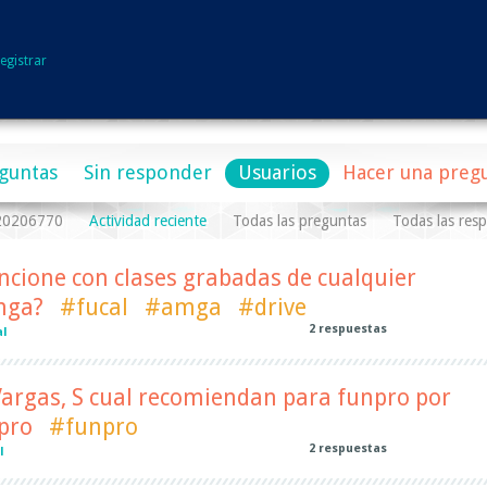
egistrar
guntas
Sin responder
Usuarios
Hacer una preg
a20206770
Actividad reciente
Todas las preguntas
Todas las res
ncione con clases grabadas de cualquier
mga?
#fucal
#amga
#drive
2
respuestas
al
Vargas, S cual recomiendan para funpro por
pro
#funpro
2
respuestas
l