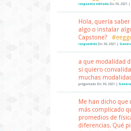
respuesta editada
Dic 30, 2021
Hola, quería saber
algo o instalar alg
Capstone?
#eegg
respondido
Dic 30, 2021
|
Genera
a que modalidad d
si quiero convalida
muchas modalidade
preguntado
Dic 30, 2021
|
Genera
Me han dicho que d
más complicado que 
promedios de físic
diferencias. Qué p