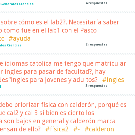
4
respuestas
|
Generales Ciencias
 sobre cómo es el lab2?. Necesitaría saber
o como fue en el lab1 con el Pasco
cc
#ayuda
2
respuestas
les Ciencias
e idiomas catolica me tengo que matricular
r ingles para pasar de facultad?, hay
s"ingles para jovenes y adultos?
#ingles
3
respuestas
l
ebo priorizar física con calderón, porqué es
cal2 y cal 3 si bien es cierto los
a son bajos en general y calderón marca
iensan de ello?
#física2
#-
#calderon