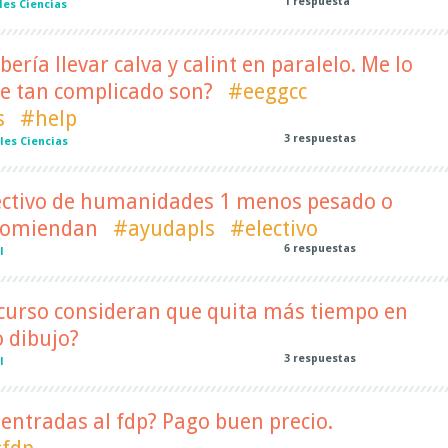
1
respuesta
es Ciencias
bería llevar calva y calint en paralelo. Me lo
e tan complicado son?
#eeggcc
s
#help
3
respuestas
les Ciencias
electivo de humanidades 1 menos pesado o
ecomiendan
#ayudapls
#electivo
6
respuestas
l
 curso consideran que quita más tiempo en
o dibujo?
3
respuestas
l
entradas al fdp? Pago buen precio.