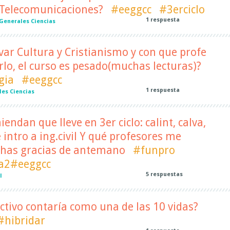
e Telecomunicaciones?
#eeggcc
#3erciclo
1
respuesta
Generales Ciencias
var Cultura y Cristianismo y con que profe
lo, el curso es pesado(muchas lecturas)?
gia
#eeggcc
1
respuesta
es Ciencias
ndan que lleve en 3er ciclo: calint, calva,
e intro a ing.civil Y qué profesores me
has gracias de antemano
#funpro
a2#eeggcc
5
respuestas
l
ectivo contaría como una de las 10 vidas?
#hibridar