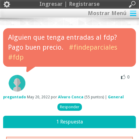
Ingresar | Registrarse
Mostrar Menú
Alguien que tenga entradas al fdp?
Pago buen precio.
#findeparciales
#fdp
0
preguntado
May 20, 2022
por
Alvaro Conca
(
55
puntos)
|
General
1 Respuesta