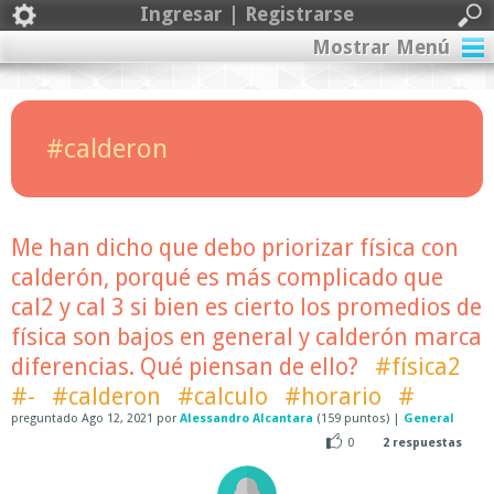
Ingresar | Registrarse
Mostrar Menú
#calderon
Me han dicho que debo priorizar física con
calderón, porqué es más complicado que
cal2 y cal 3 si bien es cierto los promedios de
física son bajos en general y calderón marca
diferencias. Qué piensan de ello?
#física2
#-
#calderon
#calculo
#horario
#
preguntado
Ago 12, 2021
por
Alessandro Alcantara
(
159
puntos)
|
General
0
2
respuestas