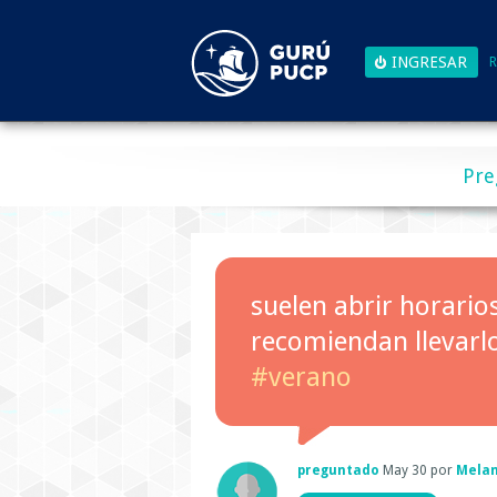
R
Pre
suelen abrir horari
recomiendan llevarl
#verano
preguntado
May 30
por
Melan