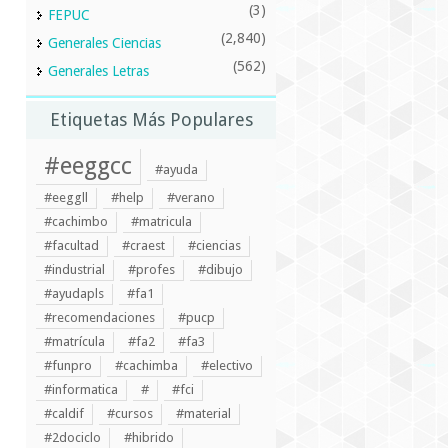
(3)
FEPUC
(2,840)
Generales Ciencias
(562)
Generales Letras
Etiquetas Más Populares
#eeggcc
#ayuda
#eeggll
#help
#verano
#cachimbo
#matricula
#facultad
#craest
#ciencias
#industrial
#profes
#dibujo
#ayudapls
#fa1
#recomendaciones
#pucp
#matrícula
#fa2
#fa3
#funpro
#cachimba
#electivo
#informatica
#
#fci
#caldif
#cursos
#material
#2dociclo
#hibrido