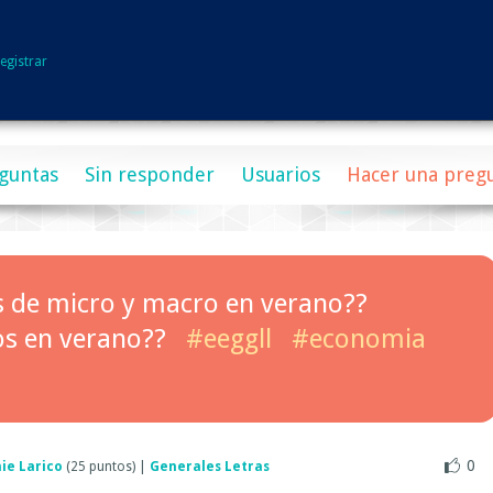
egistrar
guntas
Sin responder
Usuarios
Hacer una preg
os de micro y macro en verano??
os en verano??
#eeggll
#economia
0
ie Larico
(
25
puntos)
|
Generales Letras