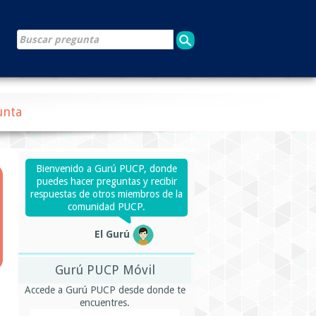
unta
Bienvenido a Gurú PUCP, donde
puedes hacer preguntas y recibir
respuestas de otros miembros de la
comunidad PUCP.
El Gurú
Gurú PUCP Móvil
Accede a Gurú PUCP desde donde te
encuentres.