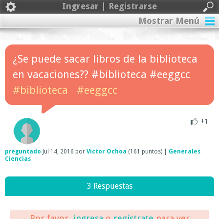
Ingresar | Registrarse
Mostrar Menú
¿Se puede sacar libros de la biblioteca
en vacaciones?? #biblioteca #eeggcc
#biblioteca
#eeggcc
+1
preguntado
Jul 14, 2016
por
Victor Ochoa
(
161
puntos)
|
Generales
Ciencias
3 Respuestas
Por favor,
ingresa
o
regístrate
para ver