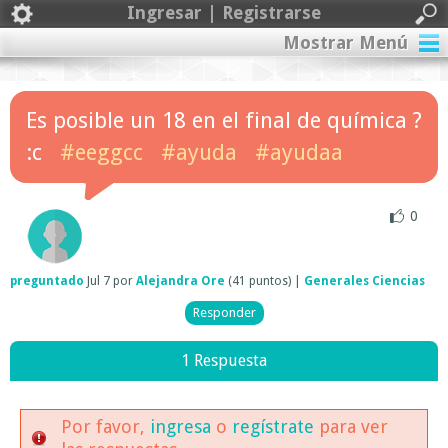
Ingresar | Registrarse
Mostrar Menú
Es posible un 18 en el final de química ?
:c
#eeggcc
#ayuda
#ayudaa
0
preguntado
Jul 7
por
Alejandra Ore
(
41
puntos)
|
Generales Ciencias
1 Respuesta
Por favor,
ingresa
o
regístrate
para ver