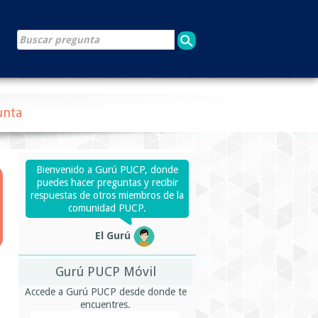
unta
Bienvenido a Gurú PUCP, donde
puedes hacer preguntas y recibir
respuestas de otros miembros de la
comunidad PUCP.
El Gurú
Gurú PUCP Móvil
Accede a Gurú PUCP desde donde te
encuentres.