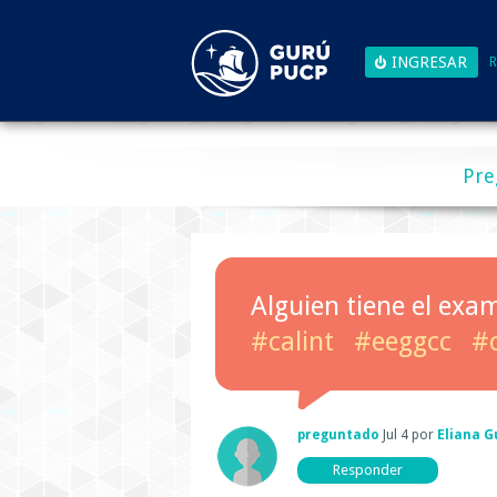
R
Pre
Alguien tiene el exa
#calint
#eeggcc
#c
preguntado
Jul 4
por
Eliana G