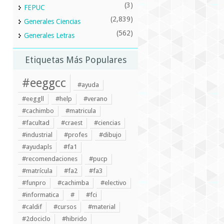
(3)
FEPUC
(2,839)
Generales Ciencias
(562)
Generales Letras
Etiquetas Más Populares
#eeggcc
#ayuda
#eeggll
#help
#verano
#cachimbo
#matricula
#facultad
#craest
#ciencias
#industrial
#profes
#dibujo
#ayudapls
#fa1
#recomendaciones
#pucp
#matrícula
#fa2
#fa3
#funpro
#cachimba
#electivo
#informatica
#
#fci
#caldif
#cursos
#material
#2dociclo
#hibrido