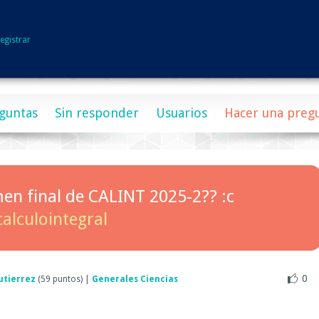
egistrar
guntas
Sin responder
Usuarios
Hacer una preg
men final de CALINT 2025-2?? :c
alculointegral
0
utierrez
(
59
puntos)
|
Generales Ciencias