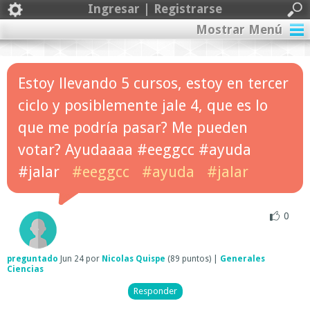
Ingresar | Registrarse
Mostrar Menú
Estoy llevando 5 cursos, estoy en tercer
ciclo y posiblemente jale 4, que es lo
que me podría pasar? Me pueden
votar? Ayudaaaa #eeggcc #ayuda
#jalar
#eeggcc
#ayuda
#jalar
0
preguntado
Jun 24
por
Nicolas Quispe
(
89
puntos)
|
Generales
Ciencias