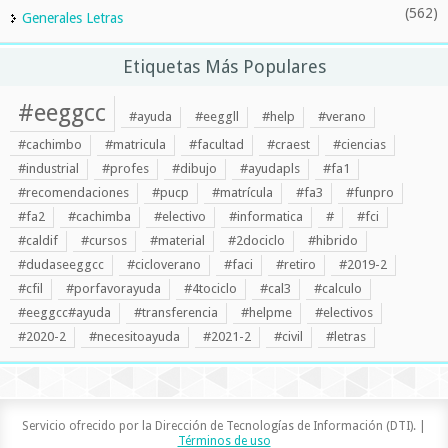
(562)
Generales Letras
Etiquetas Más Populares
#eeggcc
#ayuda
#eeggll
#help
#verano
#cachimbo
#matricula
#facultad
#craest
#ciencias
#industrial
#profes
#dibujo
#ayudapls
#fa1
#recomendaciones
#pucp
#matrícula
#fa3
#funpro
#fa2
#cachimba
#electivo
#informatica
#
#fci
#caldif
#cursos
#material
#2dociclo
#hibrido
#dudaseeggcc
#cicloverano
#faci
#retiro
#2019-2
#cfil
#porfavorayuda
#4tociclo
#cal3
#calculo
#eeggcc#ayuda
#transferencia
#helpme
#electivos
#2020-2
#necesitoayuda
#2021-2
#civil
#letras
Servicio ofrecido por la Dirección de Tecnologías de Información (DTI). |
Términos de uso