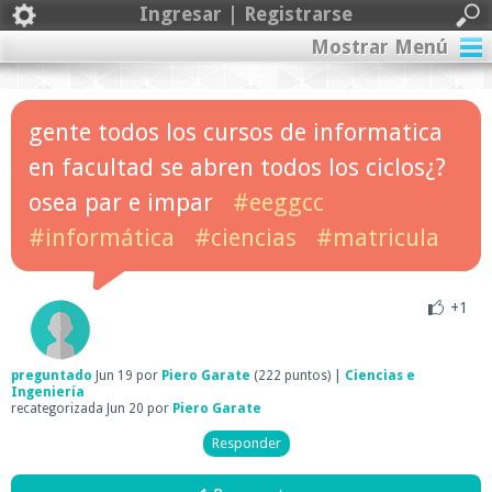
Ingresar | Registrarse
Mostrar Menú
gente todos los cursos de informatica
en facultad se abren todos los ciclos¿?
osea par e impar
#eeggcc
#informática
#ciencias
#matricula
+1
preguntado
Jun 19
por
Piero Garate
(
222
puntos)
|
Ciencias e
Ingeniería
recategorizada
Jun 20
por
Piero Garate