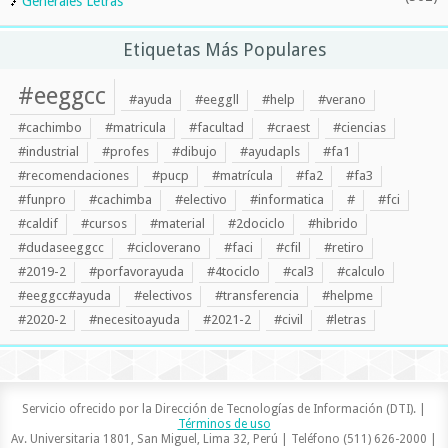
Generales Letras
Etiquetas Más Populares
#eeggcc
#ayuda
#eeggll
#help
#verano
#cachimbo
#matricula
#facultad
#craest
#ciencias
#industrial
#profes
#dibujo
#ayudapls
#fa1
#recomendaciones
#pucp
#matrícula
#fa2
#fa3
#funpro
#cachimba
#electivo
#informatica
#
#fci
#caldif
#cursos
#material
#2dociclo
#hibrido
#dudaseeggcc
#cicloverano
#faci
#cfil
#retiro
#2019-2
#porfavorayuda
#4tociclo
#cal3
#calculo
#eeggcc#ayuda
#electivos
#transferencia
#helpme
#2020-2
#necesitoayuda
#2021-2
#civil
#letras
Servicio ofrecido por la Dirección de Tecnologías de Información (DTI). |
Términos de uso
Av. Universitaria 1801, San Miguel, Lima 32, Perú | Teléfono (511) 626-2000 |