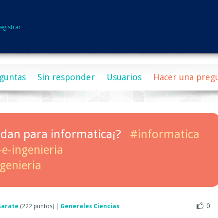
egistrar
guntas
Sin responder
Usuarios
Hacer una preg
dan para informatica¡?
#informatica
-e-ingenieria
genieria
0
Garate
(
222
puntos)
|
Generales Ciencias