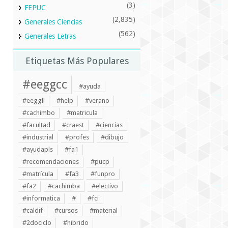
(3)
FEPUC
(2,835)
Generales Ciencias
(562)
Generales Letras
Etiquetas Más Populares
#eeggcc
#ayuda
#eeggll
#help
#verano
#cachimbo
#matricula
#facultad
#craest
#ciencias
#industrial
#profes
#dibujo
#ayudapls
#fa1
#recomendaciones
#pucp
#matrícula
#fa3
#funpro
#fa2
#cachimba
#electivo
#informatica
#
#fci
#caldif
#cursos
#material
#2dociclo
#hibrido