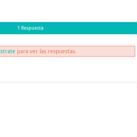
1 Respuesta
ístrate
para ver las respuestas.