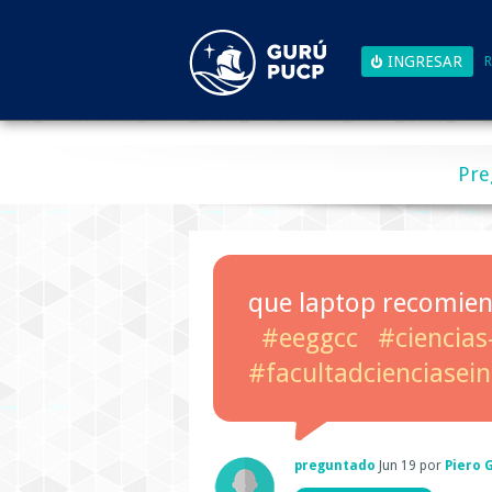
R
Pre
que laptop recomien
#eeggcc
#ciencias
#facultadcienciasein
preguntado
Jun 19
por
Piero 