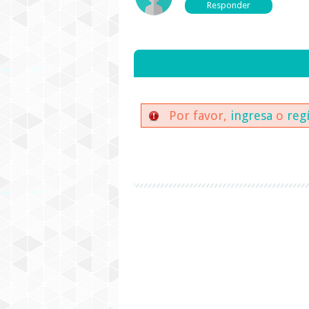
Por favor,
ingresa
o
reg