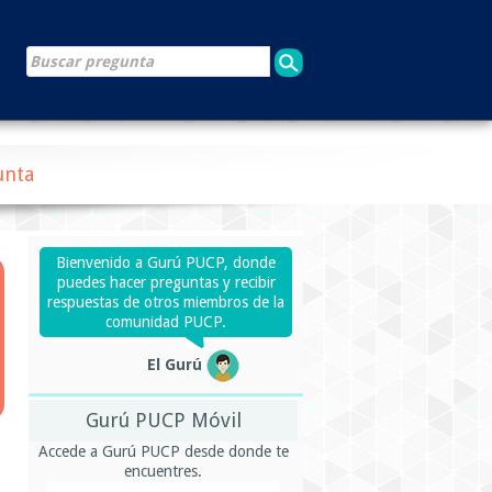
unta
Bienvenido a Gurú PUCP, donde
puedes hacer preguntas y recibir
respuestas de otros miembros de la
comunidad PUCP.
El Gurú
Gurú PUCP Móvil
Accede a Gurú PUCP desde donde te
encuentres.