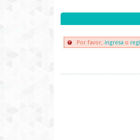
Por favor,
ingresa
o
reg