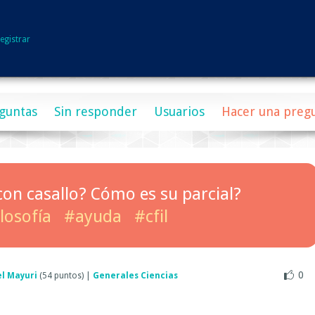
egistrar
guntas
Sin responder
Usuarios
Hacer una preg
l con casallo? Cómo es su parcial?
losofía
#ayuda
#cfil
0
l Mayuri
(
54
puntos)
|
Generales Ciencias