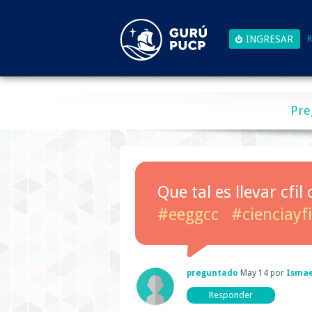
R
Pre
Que tal es llevar cfi
#eeggcc
#cienciayfi
preguntado
May 14
por
Ismae