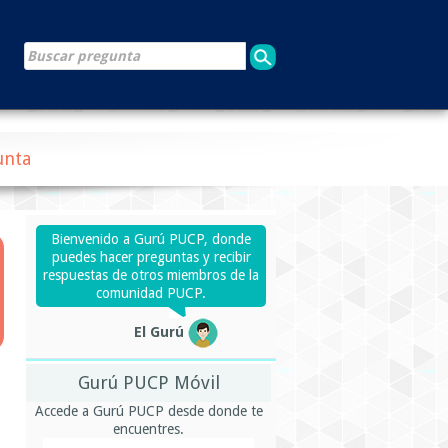
unta
Bienvenido a Gurú PUCP, donde
puedes hacer preguntas y recibir
respuestas de otros miembros de la
comunidad PUCP.
El Gurú
Gurú PUCP Móvil
Accede a Gurú PUCP desde donde te
encuentres.