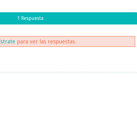
1 Respuesta
ístrate
para ver las respuestas.