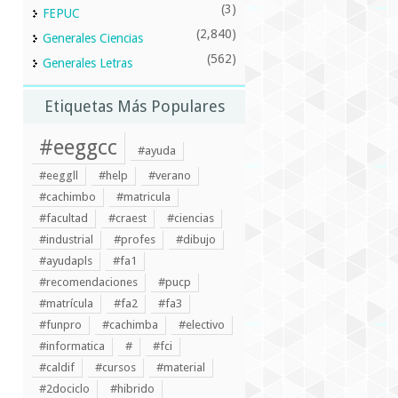
(3)
FEPUC
(2,840)
Generales Ciencias
(562)
Generales Letras
Etiquetas Más Populares
#eeggcc
#ayuda
#eeggll
#help
#verano
#cachimbo
#matricula
#facultad
#craest
#ciencias
#industrial
#profes
#dibujo
#ayudapls
#fa1
#recomendaciones
#pucp
#matrícula
#fa2
#fa3
#funpro
#cachimba
#electivo
#informatica
#
#fci
#caldif
#cursos
#material
#2dociclo
#hibrido