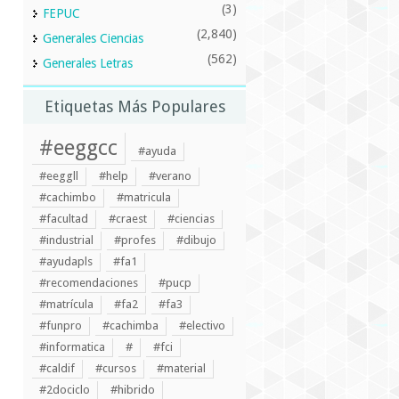
(3)
FEPUC
(2,840)
Generales Ciencias
(562)
Generales Letras
Etiquetas Más Populares
#eeggcc
#ayuda
#eeggll
#help
#verano
#cachimbo
#matricula
#facultad
#craest
#ciencias
#industrial
#profes
#dibujo
#ayudapls
#fa1
#recomendaciones
#pucp
#matrícula
#fa2
#fa3
#funpro
#cachimba
#electivo
#informatica
#
#fci
#caldif
#cursos
#material
#2dociclo
#hibrido