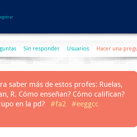
egistrar
guntas
Sin responder
Usuarios
Hacer una preg
era saber más de estos profes: Ruelas,
an, R. Cómo enseñan? Cómo califican?
rupo en la pd?
#fa2
#eeggcc