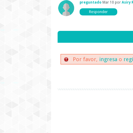
preguntado
Mar 10
por
Asiry 
Por favor,
ingresa
o
reg