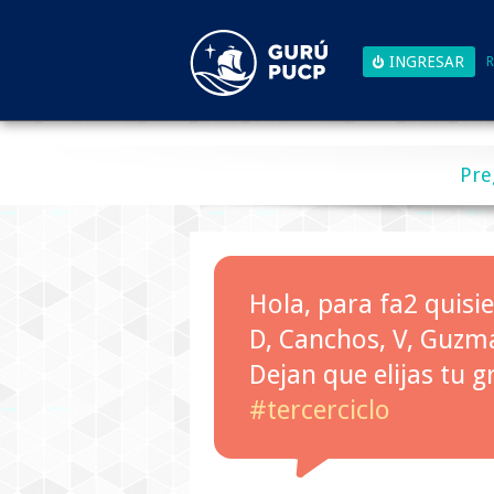
R
Pre
Hola, para fa2 quisi
D, Canchos, V, Guzm
Dejan que elijas tu g
#tercerciclo