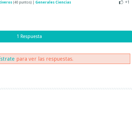
+1
Riveros
(
40
puntos)
|
Generales Ciencias
1 Respuesta
ístrate
para ver las respuestas.