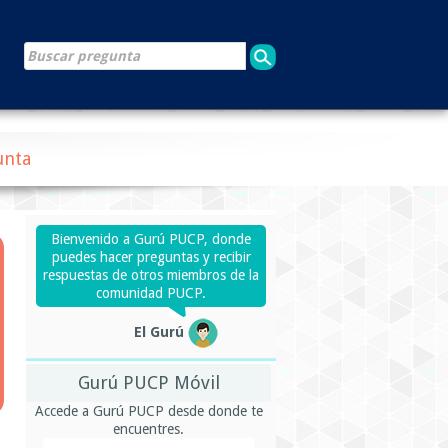
unta
Bienvenido a Gurú PUCP, donde
puedes hacer preguntas y recibir
respuestas de otros miembros de la
comunidad PUCP.
El Gurú
Gurú PUCP Móvil
Accede a Gurú PUCP desde donde te
encuentres.