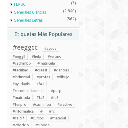
(3)
FEPUC
(2,840)
Generales Ciencias
(562)
Generales Letras
Etiquetas Más Populares
#eeggcc
#ayuda
#eeggll
#help
#verano
#cachimbo
#matricula
#facultad
#craest
#ciencias
#industrial
#profes
#dibujo
#ayudapls
#fa1
#recomendaciones
#pucp
#matrícula
#fa2
#fa3
#funpro
#cachimba
#electivo
#informatica
#
#fci
#caldif
#cursos
#material
#2dociclo
#hibrido