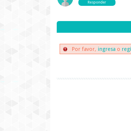
Por favor,
ingresa
o
reg