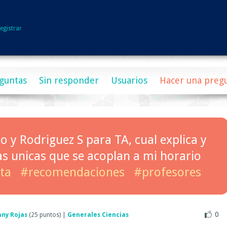
egistrar
guntas
Sin responder
Usuarios
Hacer una preg
o y Rodriguez S para TA, cual explica y
las unicas que se acoplan a mi horario
ta
#recomendaciones
#profesores
0
any Rojas
(
25
puntos)
|
Generales Ciencias