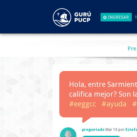
R
Pre
Hola, entre Sarmient
califica mejor? Son 
#eeggcc
#ayuda
#
preguntado
Mar 10
por
Estef