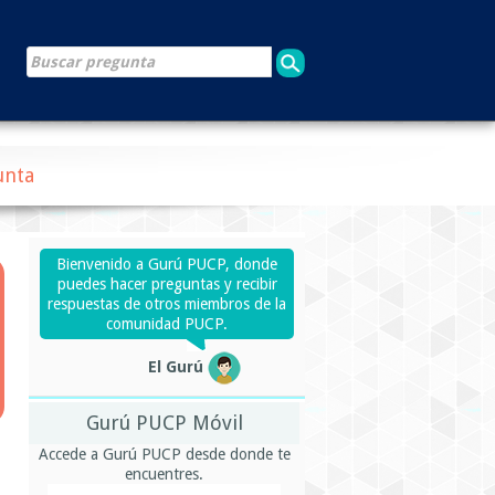
unta
Bienvenido a Gurú PUCP, donde
puedes hacer preguntas y recibir
respuestas de otros miembros de la
comunidad PUCP.
El Gurú
Gurú PUCP Móvil
Accede a Gurú PUCP desde donde te
encuentres.