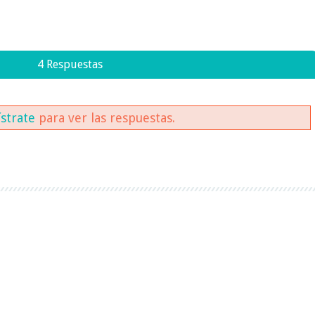
4 Respuestas
ístrate
para ver las respuestas.