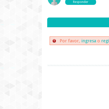
Por favor,
ingresa
o
reg