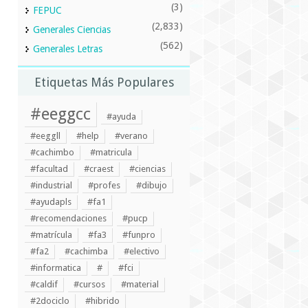
(3)
FEPUC
(2,833)
Generales Ciencias
(562)
Generales Letras
Etiquetas Más Populares
#eeggcc
#ayuda
#eeggll
#help
#verano
#cachimbo
#matricula
#facultad
#craest
#ciencias
#industrial
#profes
#dibujo
#ayudapls
#fa1
#recomendaciones
#pucp
#matrícula
#fa3
#funpro
#fa2
#cachimba
#electivo
#informatica
#
#fci
#caldif
#cursos
#material
#2dociclo
#hibrido