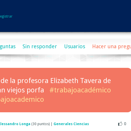
egistrar
guntas
Sin responder
Usuarios
Hacer una preg
 de la profesora Elizabeth Tavera de
an viejos porfa
#trabajoacadémico
bajoacademico
0
lessandro Longa
(
30
puntos)
|
Generales Ciencias