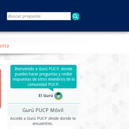
unta
Bienvenido a Gurú PUCP, donde
puedes hacer preguntas y recibir
respuestas de otros miembros de la
comunidad PUCP.
El Gurú
Gurú PUCP Móvil
Accede a Gurú PUCP desde donde te
encuentres.