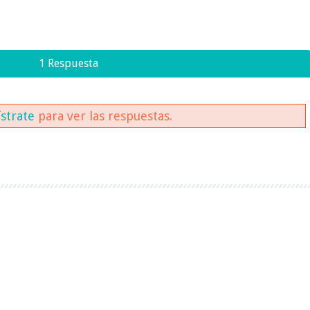
1 Respuesta
ístrate
para ver las respuestas.