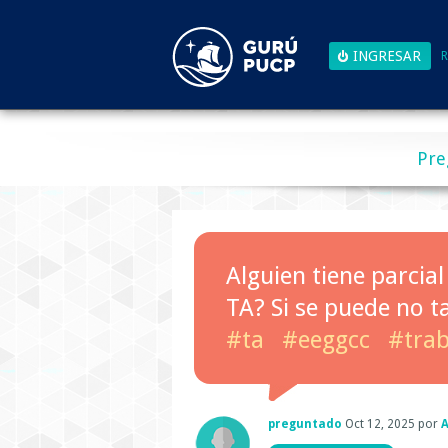
R
Pre
Alguien tiene parcial
TA? Si se puede no t
#ta
#eeggcc
#tra
preguntado
Oct 12, 2025
por
A