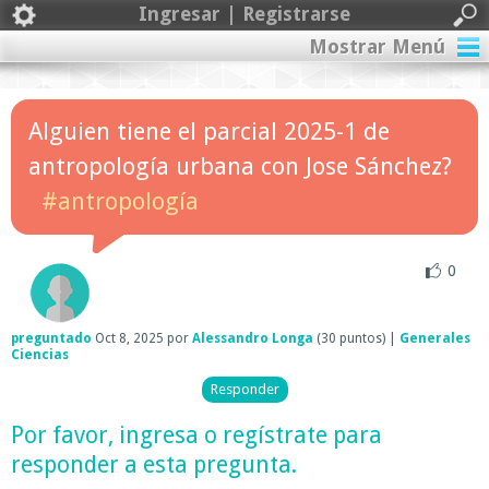
Ingresar | Registrarse
Mostrar Menú
Alguien tiene el parcial 2025-1 de
antropología urbana con Jose Sánchez?
#antropología
0
preguntado
Oct 8, 2025
por
Alessandro Longa
(
30
puntos)
|
Generales
Ciencias
Por favor,
ingresa
o
regístrate
para
responder a esta pregunta.