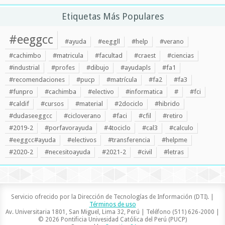
Etiquetas Más Populares
#eeggcc
#ayuda
#eeggll
#help
#verano
#cachimbo
#matricula
#facultad
#craest
#ciencias
#industrial
#profes
#dibujo
#ayudapls
#fa1
#recomendaciones
#pucp
#matrícula
#fa2
#fa3
#funpro
#cachimba
#electivo
#informatica
#
#fci
#caldif
#cursos
#material
#2dociclo
#hibrido
#dudaseeggcc
#cicloverano
#faci
#cfil
#retiro
#2019-2
#porfavorayuda
#4tociclo
#cal3
#calculo
#eeggcc#ayuda
#electivos
#transferencia
#helpme
#2020-2
#necesitoayuda
#2021-2
#civil
#letras
Servicio ofrecido por la Dirección de Tecnologías de Información (DTI). |
Términos de uso
Av. Universitaria 1801, San Miguel, Lima 32, Perú | Teléfono (511) 626-2000 |
© 2026 Pontificia Univesidad Católica del Perú (PUCP)