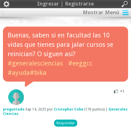
Ingresar | Registrarse
Mostrar Menú
Buenas, saben si en facultad las 10
vidas que tienes para jalar cursos se
reinician? O siguen asi?
#generalesciencias
#eeggcc
#ayuda#bika
+1
preguntado
Sep 14, 2025
por
Cristopher Coba
(
176
puntos)
|
Generales
Ciencias