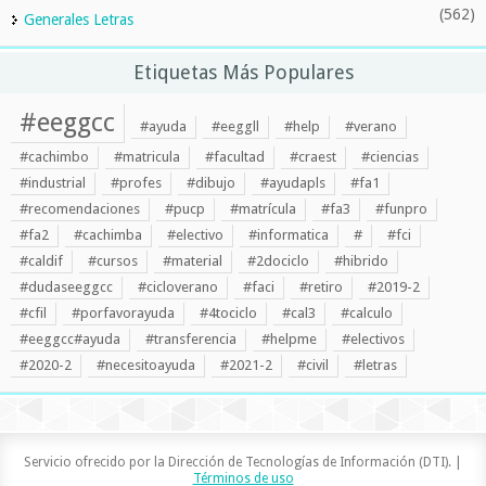
(562)
Generales Letras
Etiquetas Más Populares
#eeggcc
#ayuda
#eeggll
#help
#verano
#cachimbo
#matricula
#facultad
#craest
#ciencias
#industrial
#profes
#dibujo
#ayudapls
#fa1
#recomendaciones
#pucp
#matrícula
#fa3
#funpro
#fa2
#cachimba
#electivo
#informatica
#
#fci
#caldif
#cursos
#material
#2dociclo
#hibrido
#dudaseeggcc
#cicloverano
#faci
#retiro
#2019-2
#cfil
#porfavorayuda
#4tociclo
#cal3
#calculo
#eeggcc#ayuda
#transferencia
#helpme
#electivos
#2020-2
#necesitoayuda
#2021-2
#civil
#letras
Servicio ofrecido por la Dirección de Tecnologías de Información (DTI). |
Términos de uso