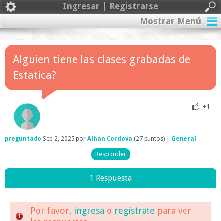
Ingresar | Registrarse
Mostrar Menú
Alguien tiene las clases grabadas de
Estatica?
+1
preguntado
Sep 2, 2025
por
Alhan Cordova
(
27
puntos)
|
General
1 Respuesta
Por favor,
ingresa
o
regístrate
para ver