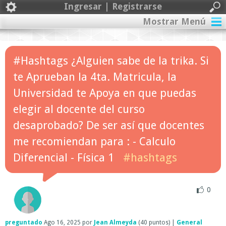
Ingresar | Registrarse
Mostrar Menú
#Hashtags ¿Alguien sabe de la trika. Si
te Aprueban la 4ta. Matricula, la
Universidad te Apoya en que puedas
elegir al docente del curso
desaprobado? De ser así que docentes
me recomiendan para : - Calculo
Diferencial - Física 1
#hashtags
0
preguntado
Ago 16, 2025
por
Jean Almeyda
(
40
puntos)
|
General