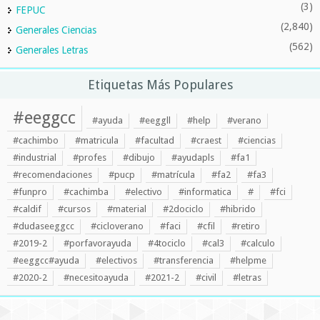
(3)
FEPUC
(2,840)
Generales Ciencias
(562)
Generales Letras
Etiquetas Más Populares
#eeggcc
#ayuda
#eeggll
#help
#verano
#cachimbo
#matricula
#facultad
#craest
#ciencias
#industrial
#profes
#dibujo
#ayudapls
#fa1
#recomendaciones
#pucp
#matrícula
#fa2
#fa3
#funpro
#cachimba
#electivo
#informatica
#
#fci
#caldif
#cursos
#material
#2dociclo
#hibrido
#dudaseeggcc
#cicloverano
#faci
#cfil
#retiro
#2019-2
#porfavorayuda
#4tociclo
#cal3
#calculo
#eeggcc#ayuda
#electivos
#transferencia
#helpme
#2020-2
#necesitoayuda
#2021-2
#civil
#letras