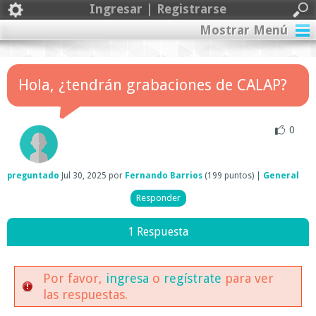
Ingresar | Registrarse
Mostrar Menú
Hola, ¿tendrán grabaciones de CALAP?
0
preguntado
Jul 30, 2025
por
Fernando Barrios
(
199
puntos)
|
General
1 Respuesta
Por favor,
ingresa
o
regístrate
para ver
las respuestas.