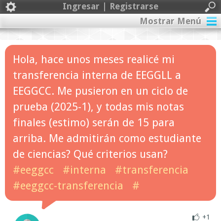
Ingresar | Registrarse
Mostrar Menú
Hola, hace unos meses realicé mi
transferencia interna de EEGGLL a
EEGGCC. Me pusieron en un ciclo de
prueba (2025-1), y todas mis notas
finales (estimo) serán de 15 para
arriba. Me admitirán como estudiante
de ciencias? Qué criterios usan?
#eeggcc
#interna
#transferencia
#eeggcc-transferencia
#
+1