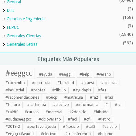
(6,490)
General
(2)
DTI
(168)
Ciencias e Ingeniería
(3)
FEPUC
(2,840)
Generales Ciencias
(562)
Generales Letras
Etiquetas Más Populares
#eeggcc
#ayuda
#eeggll
#help
#verano
#cachimbo
#matricula
#facultad
#craest
#ciencias
#industrial
#profes
#dibujo
#ayudapls
#fa1
#recomendaciones
#pucp
#matrícula
#fa2
#fa3
#funpro
#cachimba
#electivo
#informatica
#
#fci
#caldif
#cursos
#material
#2dociclo
#hibrido
#dudaseeggcc
#cicloverano
#faci
#cfil
#retiro
#2019-2
#porfavorayuda
#4tociclo
#cal3
#calculo
#eeggcc#ayuda
#electivos
#transferencia
#helpme