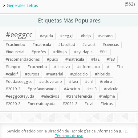
(562)
Generales Letras
Etiquetas Más Populares
#eeggcc
#ayuda
#eeggll
#help
#verano
#cachimbo
#matricula
#facultad
#craest
#ciencias
#industrial
#profes
#dibujo
#ayudapls
#fa1
#recomendaciones
#pucp
#matrícula
#fa2
#fa3
#funpro
#cachimba
#electivo
#informatica
#
#fci
#caldif
#cursos
#material
#2dociclo
#hibrido
#dudaseeggcc
#cicloverano
#faci
#cfil
#retiro
#2019-2
#porfavorayuda
#4tociclo
#cal3
#calculo
#eeggcc#ayuda
#electivos
#transferencia
#helpme
#2020-2
#necesitoayuda
#2021-2
#civil
#letras
Servicio ofrecido por la Dirección de Tecnologías de Información (DTI). |
Términos de uso