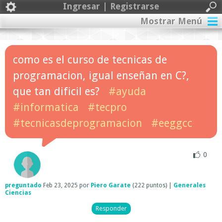
Ingresar | Registrarse
Mostrar Menú
como es el curso de tecnicas de
programacion, igual enseñan en C?,
que tan dificil es?
#ayuda
#informatica
#tecpro
#tecnicasdeprogramacion
#eeggcc
0
preguntado
Feb 23, 2025
por
Piero Garate
(
222
puntos)
|
Generales
Ciencias