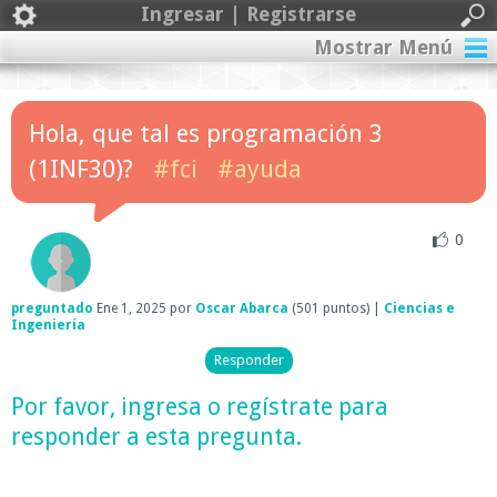
Ingresar | Registrarse
Mostrar Menú
Hola, que tal es programación 3
(1INF30)?
#fci
#ayuda
0
preguntado
Ene 1, 2025
por
Oscar Abarca
(
501
puntos)
|
Ciencias e
Ingeniería
Por favor,
ingresa
o
regístrate
para
responder a esta pregunta.