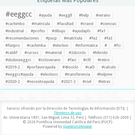
Etiquetas Más Populares
#eeggcc
#ayuda
#eeggll
#help
#verano
#cachimbo
#matricula
#facultad
#craest
#ciencias
#industrial
#profes
#dibujo
#ayudapls
#fa1
#recomendaciones
#pucp
#matrícula
#fa2
#fa3
#funpro
#cachimba
#electivo
#informatica
#
#fci
#caldif
#cursos
#material
#2dociclo
#hibrido
#dudaseeggcc
#cicloverano
#faci
#cfil
#retiro
#2019-2
#porfavorayuda
#4tociclo
#cal3
#calculo
#eeggcc#ayuda
#electivos
#transferencia
#helpme
#2020-2
#necesitoayuda
#2021-2
#civil
#letras
Servicio ofrecido por la Dirección de Tecnologías de Información (DTI). |
Términos de uso
Av. Universitaria 1801, San Miguel, Lima 32, Perú | Teléfono (511) 626-2000 |
© 2026 Pontificia Univesidad Católica del Perú (PUCP)
Powered by
Question2Answer