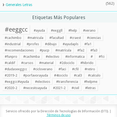
(562)
Generales Letras
Etiquetas Más Populares
#eeggcc
#ayuda
#eeggll
#help
#verano
#cachimbo
#matricula
#facultad
#craest
#ciencias
#industrial
#profes
#dibujo
#ayudapls
#fa1
#recomendaciones
#pucp
#matrícula
#fa2
#fa3
#funpro
#cachimba
#electivo
#informatica
#
#fci
#caldif
#cursos
#material
#2dociclo
#hibrido
#dudaseeggcc
#cicloverano
#faci
#cfil
#retiro
#2019-2
#porfavorayuda
#4tociclo
#cal3
#calculo
#eeggcc#ayuda
#electivos
#transferencia
#helpme
#2020-2
#necesitoayuda
#2021-2
#civil
#letras
Servicio ofrecido por la Dirección de Tecnologías de Información (DTI). |
Términos de uso