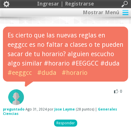
Ingresar | Registrarse
Mostrar Menú
Es cierto que las nuevas reglas en
eeggcc es no faltar a clases o te pueden
sacar de tu horario? alguien escucho
algo similar #horario #EEGGCC #duda
#eeggcc
#duda
#horario
0
preguntado
Ago 31, 2024
por
Jose Layme
(
28
puntos)
|
Generales
Ciencias