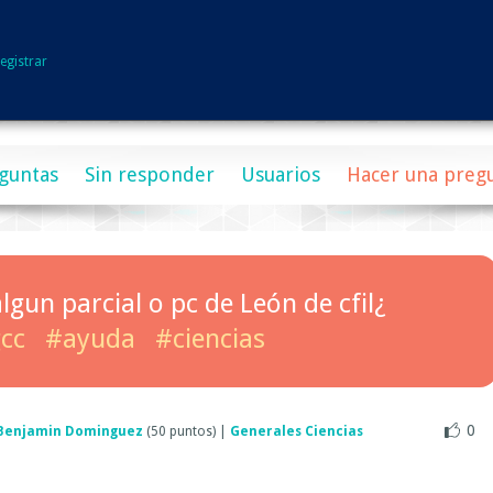
egistrar
guntas
Sin responder
Usuarios
Hacer una preg
lgun parcial o pc de León de cfil¿
cc
#ayuda
#ciencias
0
Benjamin Dominguez
(
50
puntos)
|
Generales Ciencias