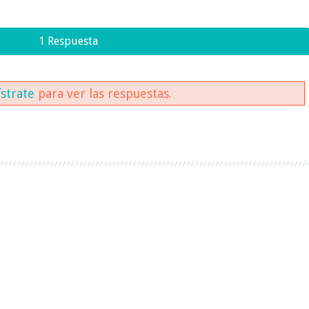
1 Respuesta
ístrate
para ver las respuestas.