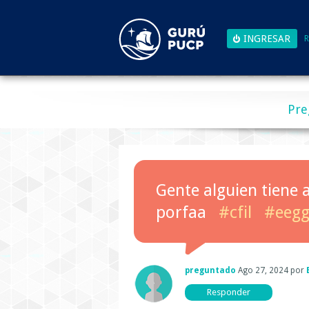
R
Pre
Gente alguien tiene a
porfaa
#cfil
#eegg
preguntado
Ago 27, 2024
por