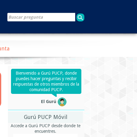
unta
Bienvenido a Gurú PUCP, donde
puedes hacer preguntas y recibir
respuestas de otros miembros de la
comunidad PUCP.
El Gurú
Gurú PUCP Móvil
Accede a Gurú PUCP desde donde te
encuentres.