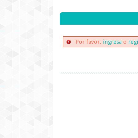
Por favor,
ingresa
o
reg