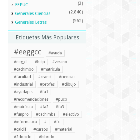
(3)
FEPUC
(2,840)
Generales Ciencias
(562)
Generales Letras
Etiquetas Más Populares
#eeggcc
#ayuda
#eeggll
#help
#verano
#cachimbo
#matricula
#facultad
#craest
#ciencias
#industrial
#profes
#dibujo
#ayudapls
#fa1
#recomendaciones
#pucp
#matrícula
#fa2
#fa3
#funpro
#cachimba
#electivo
#informatica
#
#fci
#caldif
#cursos
#material
#2dociclo
#hibrido