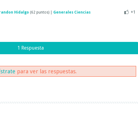
+1
randon Hidalgo
(
62
puntos)
|
Generales Ciencias
1 Respuesta
ístrate
para ver las respuestas.