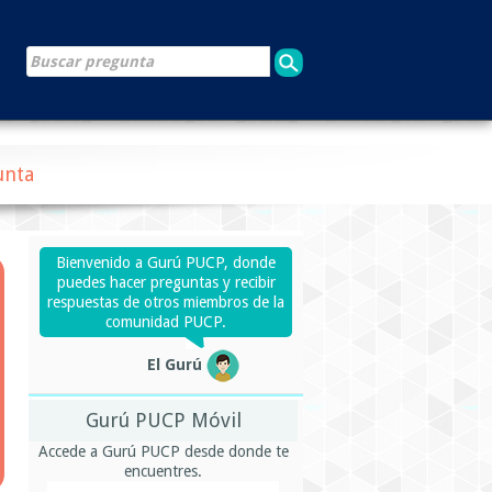
unta
Bienvenido a Gurú PUCP, donde
puedes hacer preguntas y recibir
respuestas de otros miembros de la
comunidad PUCP.
El Gurú
Gurú PUCP Móvil
Accede a Gurú PUCP desde donde te
encuentres.