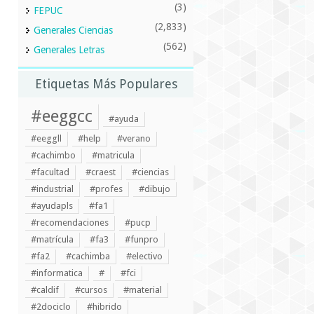
(3)
FEPUC
(2,833)
Generales Ciencias
(562)
Generales Letras
Etiquetas Más Populares
#eeggcc
#ayuda
#eeggll
#help
#verano
#cachimbo
#matricula
#facultad
#craest
#ciencias
#industrial
#profes
#dibujo
#ayudapls
#fa1
#recomendaciones
#pucp
#matrícula
#fa3
#funpro
#fa2
#cachimba
#electivo
#informatica
#
#fci
#caldif
#cursos
#material
#2dociclo
#hibrido