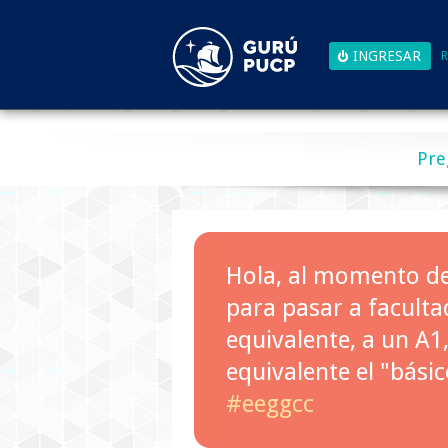
R
Pre
Hola, al momento de 
para pasar a facultad
equivalente, a un A1,
equivalente el "bási
#eeggcc