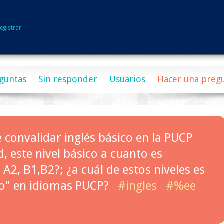
egistrar
guntas
Sin responder
Usuarios
Hacer una preg
convalidar inglés básico en la PUCP
, este nivel básico a cuanto es
 A2, B1,B2?; ¿a cuál de estos niveles es
co" en idiomas PUCP?
#ingles
#%ee