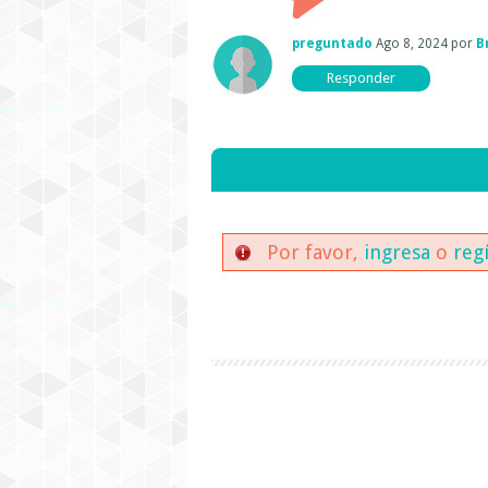
preguntado
Ago 8, 2024
por
B
Por favor,
ingresa
o
reg