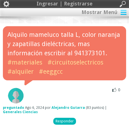
Ingresar | Registrarse
Mostrar Menú
Alquilo mameluco talla L, color naranja
y zapatillas dieléctricas, mas
información escribir al 941373101.
#materiales
#circuitoselectricos
#alquiler
#eeggcc
0
preguntado
Ago 6, 2024
por
Alejandro Gutarra
(
83
puntos)
|
Generales Ciencias