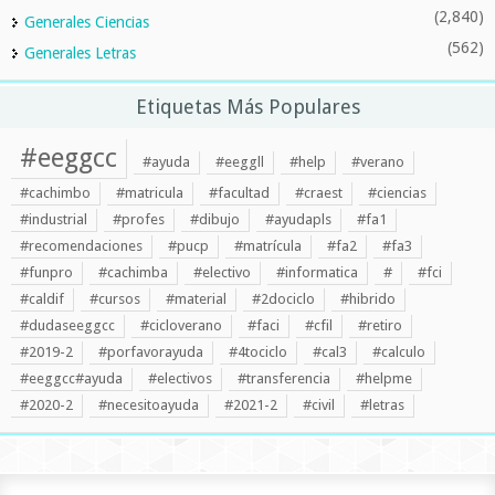
(2,840)
Generales Ciencias
(562)
Generales Letras
Etiquetas Más Populares
#eeggcc
#ayuda
#eeggll
#help
#verano
#cachimbo
#matricula
#facultad
#craest
#ciencias
#industrial
#profes
#dibujo
#ayudapls
#fa1
#recomendaciones
#pucp
#matrícula
#fa2
#fa3
#funpro
#cachimba
#electivo
#informatica
#
#fci
#caldif
#cursos
#material
#2dociclo
#hibrido
#dudaseeggcc
#cicloverano
#faci
#cfil
#retiro
#2019-2
#porfavorayuda
#4tociclo
#cal3
#calculo
#eeggcc#ayuda
#electivos
#transferencia
#helpme
#2020-2
#necesitoayuda
#2021-2
#civil
#letras