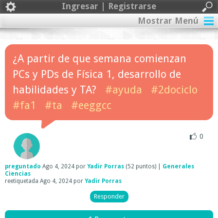
Ingresar | Registrarse
Mostrar Menú
¿A partir de que semana comienzan
PCs y PDs de Física 1, desarrollo de
habilidades y TA?
#ayuda
#2dociclo
#fa1
#ta
#eeggcc
0
preguntado
Ago 4, 2024
por
Yadir Porras
(
52
puntos)
|
Generales
Ciencias
reetiquetada
Ago 4, 2024
por
Yadir Porras