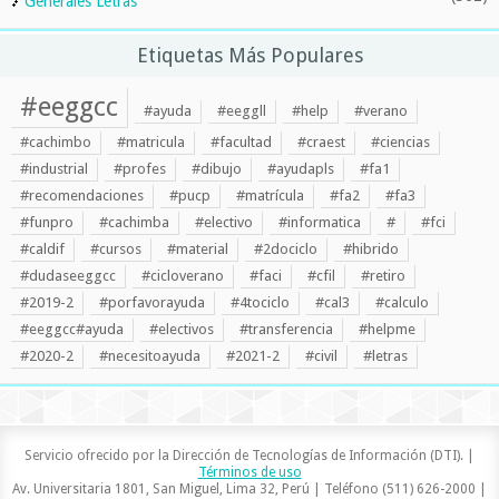
Generales Letras
Etiquetas Más Populares
#eeggcc
#ayuda
#eeggll
#help
#verano
#cachimbo
#matricula
#facultad
#craest
#ciencias
#industrial
#profes
#dibujo
#ayudapls
#fa1
#recomendaciones
#pucp
#matrícula
#fa2
#fa3
#funpro
#cachimba
#electivo
#informatica
#
#fci
#caldif
#cursos
#material
#2dociclo
#hibrido
#dudaseeggcc
#cicloverano
#faci
#cfil
#retiro
#2019-2
#porfavorayuda
#4tociclo
#cal3
#calculo
#eeggcc#ayuda
#electivos
#transferencia
#helpme
#2020-2
#necesitoayuda
#2021-2
#civil
#letras
Servicio ofrecido por la Dirección de Tecnologías de Información (DTI). |
Términos de uso
Av. Universitaria 1801, San Miguel, Lima 32, Perú | Teléfono (511) 626-2000 |