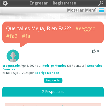
Ingresar | Registrarse
Mostrar Menú
Que tal es Mejía, B en Fa2??
#eeggcc
#fa2
#fa
0
preguntado
Ago 3, 2024
por
Rodrigo Mendez
(
367
puntos)
|
Generales
Ciencias
editado
Ago 3, 2024
por
Rodrigo Mendez
2 Respuestas