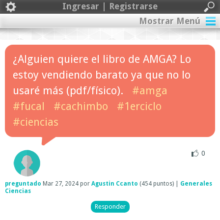
Ingresar | Registrarse
Mostrar Menú
¿Alguien quiere el libro de AMGA? Lo
estoy vendiendo barato ya que no lo
usaré más (pdf/físico).
#amga
#fucal
#cachimbo
#1erciclo
#ciencias
0
preguntado
Mar 27, 2024
por
Agustin Ccanto
(
454
puntos)
|
Generales
Ciencias