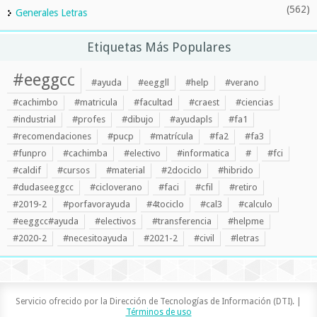
(562)
Generales Letras
Etiquetas Más Populares
#eeggcc
#ayuda
#eeggll
#help
#verano
#cachimbo
#matricula
#facultad
#craest
#ciencias
#industrial
#profes
#dibujo
#ayudapls
#fa1
#recomendaciones
#pucp
#matrícula
#fa2
#fa3
#funpro
#cachimba
#electivo
#informatica
#
#fci
#caldif
#cursos
#material
#2dociclo
#hibrido
#dudaseeggcc
#cicloverano
#faci
#cfil
#retiro
#2019-2
#porfavorayuda
#4tociclo
#cal3
#calculo
#eeggcc#ayuda
#electivos
#transferencia
#helpme
#2020-2
#necesitoayuda
#2021-2
#civil
#letras
Servicio ofrecido por la Dirección de Tecnologías de Información (DTI). |
Términos de uso