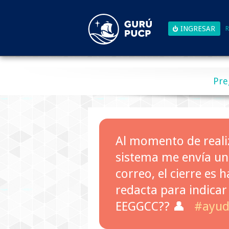
R
Pre
Al momento de realiza
sistema me envía un 
correo, el cierre es 
redacta para indicar
EEGGCC?? 👤
#ayu