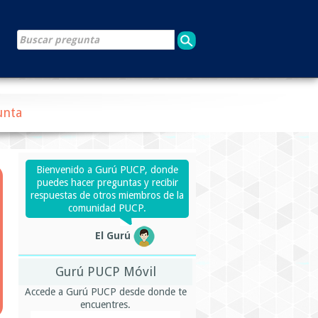
unta
Bienvenido a Gurú PUCP, donde
puedes hacer preguntas y recibir
respuestas de otros miembros de la
comunidad PUCP.
El Gurú
Gurú PUCP Móvil
Accede a Gurú PUCP desde donde te
encuentres.