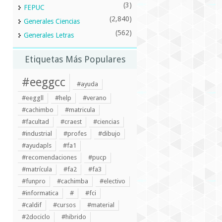
(3)
FEPUC
(2,840)
Generales Ciencias
(562)
Generales Letras
Etiquetas Más Populares
#eeggcc
#ayuda
#eeggll
#help
#verano
#cachimbo
#matricula
#facultad
#craest
#ciencias
#industrial
#profes
#dibujo
#ayudapls
#fa1
#recomendaciones
#pucp
#matrícula
#fa2
#fa3
#funpro
#cachimba
#electivo
#informatica
#
#fci
#caldif
#cursos
#material
#2dociclo
#hibrido