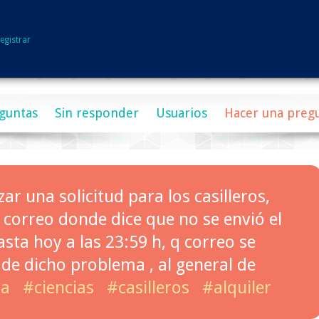
egistrar
guntas
Sin responder
Usuarios
Hacer una preg
r una solicitud para los casilleros,
correo donde dice que no se envió el
hasta hoy a las 23:59 h, q correo se
 de dicho problema , al general de
da
#ciencias
#casilleros
#alquiler