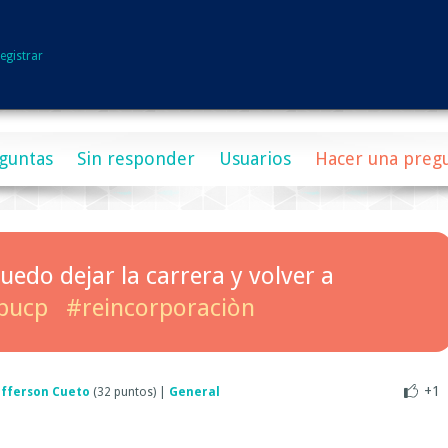
egistrar
guntas
Sin responder
Usuarios
Hacer una preg
edo dejar la carrera y volver a
pucp
#reincorporaciòn
+1
efferson Cueto
(
32
puntos)
|
General