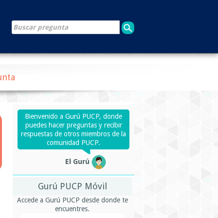
unta
Bienvenido a Gurú PUCP, donde
puedes hacer preguntas y recibir
respuestas de otros miembros de la
comunidad PUCP.
El Gurú
Gurú PUCP Móvil
Accede a Gurú PUCP desde donde te
encuentres.