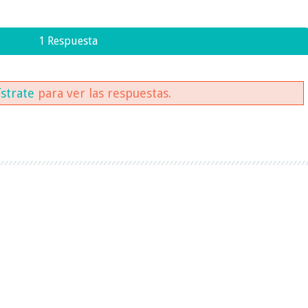
1 Respuesta
ístrate
para ver las respuestas.