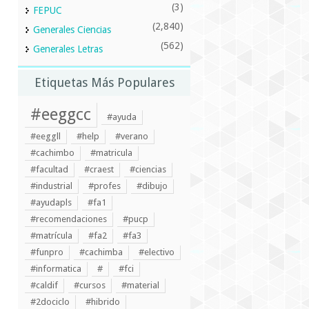
(3)
FEPUC
(2,840)
Generales Ciencias
(562)
Generales Letras
Etiquetas Más Populares
#eeggcc
#ayuda
#eeggll
#help
#verano
#cachimbo
#matricula
#facultad
#craest
#ciencias
#industrial
#profes
#dibujo
#ayudapls
#fa1
#recomendaciones
#pucp
#matrícula
#fa2
#fa3
#funpro
#cachimba
#electivo
#informatica
#
#fci
#caldif
#cursos
#material
#2dociclo
#hibrido