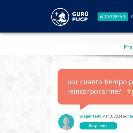
R
Pre
por cuanto tiempo pu
reincorporarme?
#
preguntado
Mar 3, 2024
por
J