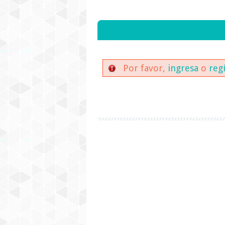
Por favor,
ingresa
o
reg