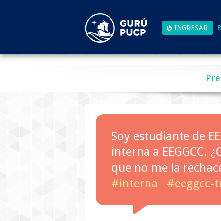
R
Pre
Soy estudiante de EE
interna a EEGGCC. ¿Q
que no me la rechac
#interna
#eeggcc-t