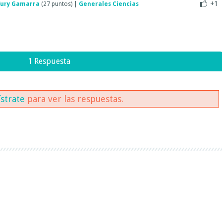
+1
Yury Gamarra
(
27
puntos)
|
Generales Ciencias
1 Respuesta
ístrate
para ver las respuestas.