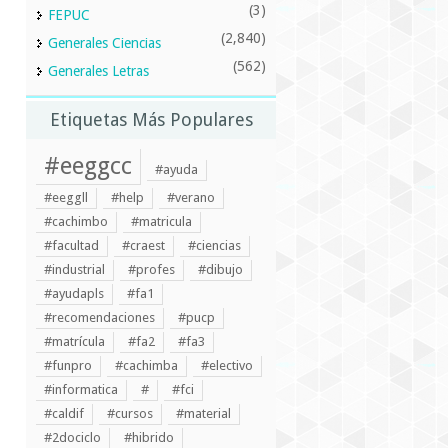
(3)
FEPUC
(2,840)
Generales Ciencias
(562)
Generales Letras
Etiquetas Más Populares
#eeggcc
#ayuda
#eeggll
#help
#verano
#cachimbo
#matricula
#facultad
#craest
#ciencias
#industrial
#profes
#dibujo
#ayudapls
#fa1
#recomendaciones
#pucp
#matrícula
#fa2
#fa3
#funpro
#cachimba
#electivo
#informatica
#
#fci
#caldif
#cursos
#material
#2dociclo
#hibrido