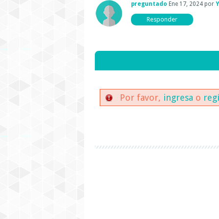
preguntado
Ene 17, 2024
por
Por favor,
ingresa
o
reg