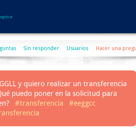
egistrar
guntas
Sin responder
Usuarios
Hacer una preg
GGLL y quiero realizar un transferencia
ué puedo poner en la solicitud para
en?
#transferencia
#eeggcc
ransferencia