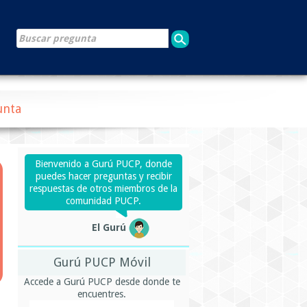
unta
Bienvenido a Gurú PUCP, donde
puedes hacer preguntas y recibir
respuestas de otros miembros de la
comunidad PUCP.
El Gurú
Gurú PUCP Móvil
Accede a Gurú PUCP desde donde te
encuentres.