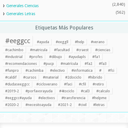
(2,840)
Generales Ciencias
(562)
Generales Letras
Etiquetas Más Populares
#eeggcc
#ayuda
#eeggll
#help
#verano
#cachimbo
#matricula
#facultad
#craest
#ciencias
#industrial
#profes
#dibujo
#ayudapls
#fa1
#recomendaciones
#pucp
#matrícula
#fa2
#fa3
#funpro
#cachimba
#electivo
#informatica
#
#fci
#caldif
#cursos
#material
#2dociclo
#hibrido
#dudaseeggcc
#cicloverano
#faci
#cfil
#retiro
#2019-2
#porfavorayuda
#4tociclo
#cal3
#calculo
#eeggcc#ayuda
#electivos
#transferencia
#helpme
#2020-2
#necesitoayuda
#2021-2
#civil
#letras