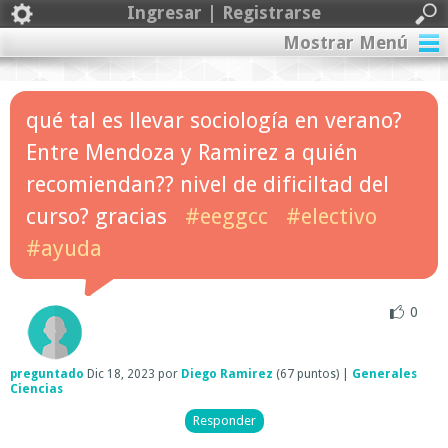
Ingresar | Registrarse
Mostrar Menú
qué tal es llevar sociología en verano?
Entre Mendoza y Ramirez a quién
recomiendan?? nivel de dificiltad del
curso? gracias
#eeggcc
#electivo
#ayuda
0
preguntado
Dic 18, 2023
por
Diego Ramirez
(
67
puntos)
|
Generales
Ciencias