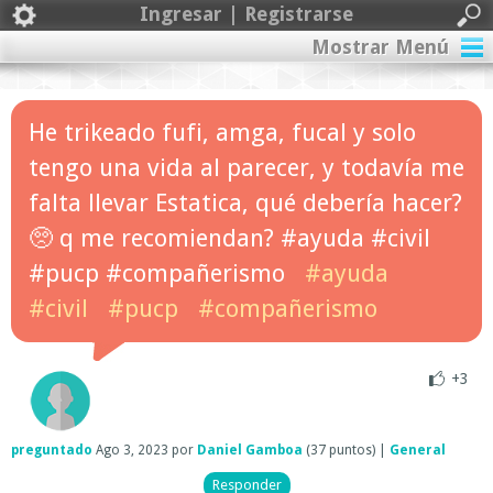
Ingresar | Registrarse
Mostrar Menú
He trikeado fufi, amga, fucal y solo
tengo una vida al parecer, y todavía me
falta llevar Estatica, qué debería hacer?
🥺 q me recomiendan? #ayuda #civil
#pucp #compañerismo
#ayuda
#civil
#pucp
#compañerismo
+3
preguntado
Ago 3, 2023
por
Daniel Gamboa
(
37
puntos)
|
General