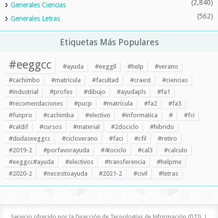
(2,840)
Generales Ciencias
(562)
Generales Letras
Etiquetas Más Populares
#eeggcc
#ayuda
#eeggll
#help
#verano
#cachimbo
#matricula
#facultad
#craest
#ciencias
#industrial
#profes
#dibujo
#ayudapls
#fa1
#recomendaciones
#pucp
#matrícula
#fa2
#fa3
#funpro
#cachimba
#electivo
#informatica
#
#fci
#caldif
#cursos
#material
#2dociclo
#hibrido
#dudaseeggcc
#cicloverano
#faci
#cfil
#retiro
#2019-2
#porfavorayuda
#4tociclo
#cal3
#calculo
#eeggcc#ayuda
#electivos
#transferencia
#helpme
#2020-2
#necesitoayuda
#2021-2
#civil
#letras
Servicio ofrecido por la Dirección de Tecnologías de Información (DTI). |