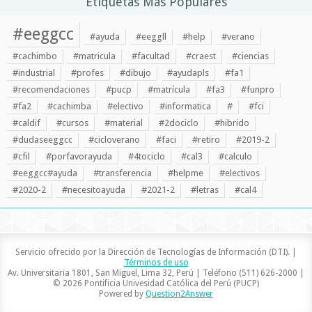
Etiquetas Más Populares
#eeggcc
#ayuda
#eeggll
#help
#verano
#cachimbo
#matricula
#facultad
#craest
#ciencias
#industrial
#profes
#dibujo
#ayudapls
#fa1
#recomendaciones
#pucp
#matrícula
#fa3
#funpro
#fa2
#cachimba
#electivo
#informatica
#
#fci
#caldif
#cursos
#material
#2dociclo
#hibrido
#dudaseeggcc
#cicloverano
#faci
#retiro
#2019-2
#cfil
#porfavorayuda
#4tociclo
#cal3
#calculo
#eeggcc#ayuda
#transferencia
#helpme
#electivos
#2020-2
#necesitoayuda
#2021-2
#letras
#cal4
Servicio ofrecido por la Dirección de Tecnologías de Información (DTI). |
Términos de uso
Av. Universitaria 1801, San Miguel, Lima 32, Perú | Teléfono (511) 626-2000 |
© 2026 Pontificia Univesidad Católica del Perú (PUCP)
Powered by
Question2Answer