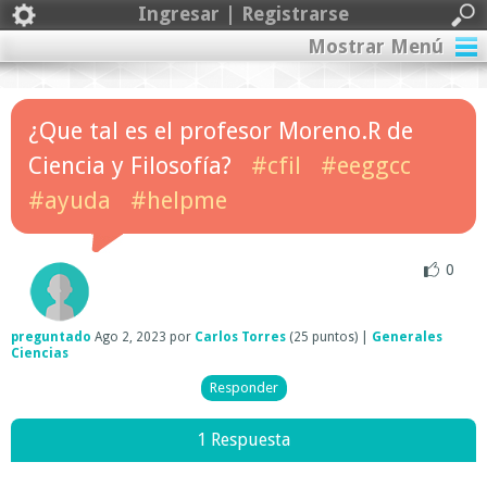
Ingresar | Registrarse
Mostrar Menú
¿Que tal es el profesor Moreno.R de
Ciencia y Filosofía?
#cfil
#eeggcc
#ayuda
#helpme
0
preguntado
Ago 2, 2023
por
Carlos Torres
(
25
puntos)
|
Generales
Ciencias
1 Respuesta