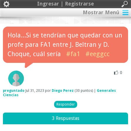
Ingresar | Registrarse
Mostrar Menú
Hola...Si se tendrían que quedar con un
profe para FA1 entre J. Beltran y D.
Choque, cuál sería
#fa1
#eeggcc
0
preguntado
Jul 31, 2023
por
Diego Perez
(
30
puntos)
|
Generales
Ciencias
3 Respuestas