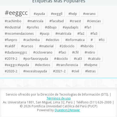
Etiquetas Más Populares
#eeggcc
#ayuda
#eeggll
#help
#verano
#cachimbo
#matricula
#facultad
#craest
#ciencias
#industrial
#profes
#dibujo
#ayudapls
#fa1
#recomendaciones
#pucp
#matrícula
#fa2
#fa3
#funpro
#cachimba
#electivo
#informatica
#
#fci
#caldif
#cursos
#material
#2dociclo
#hibrido
#dudaseeggcc
#cicloverano
#faci
#cfil
#retiro
#2019-2
#porfavorayuda
#4tociclo
#cal3
#calculo
#eeggcc#ayuda
#electivos
#transferencia
#helpme
#2020-2
#necesitoayuda
#2021-2
#civil
#letras
Servicio ofrecido por la Dirección de Tecnologías de Información (DTI). |
Términos de uso
Av. Universitaria 1801, San Miguel, Lima 32, Perú | Teléfono (511) 626-2000 |
© 2026 Pontificia Univesidad Católica del Perú (PUCP)
Powered by
Question2Answer