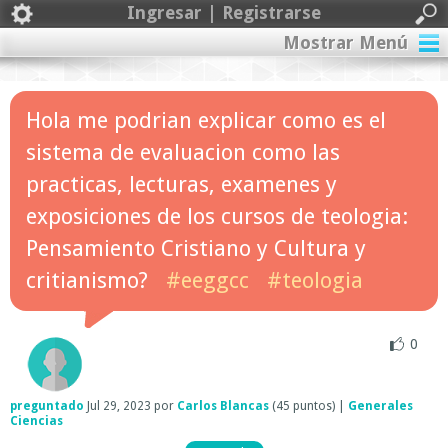
Ingresar | Registrarse
Mostrar Menú
Hola me podrian explicar como es el
sistema de evaluacion como las
practicas, lecturas, examenes y
exposiciones de los cursos de teologia:
Pensamiento Cristiano y Cultura y
critianismo?
#eeggcc
#teologia
0
preguntado
Jul 29, 2023
por
Carlos Blancas
(
45
puntos)
|
Generales
Ciencias