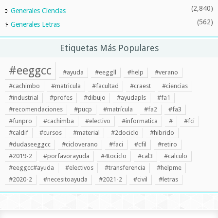
(2,840)
Generales Ciencias
(562)
Generales Letras
Etiquetas Más Populares
#eeggcc
#ayuda
#eeggll
#help
#verano
#cachimbo
#matricula
#facultad
#craest
#ciencias
#industrial
#profes
#dibujo
#ayudapls
#fa1
#recomendaciones
#pucp
#matrícula
#fa2
#fa3
#funpro
#cachimba
#electivo
#informatica
#
#fci
#caldif
#cursos
#material
#2dociclo
#hibrido
#dudaseeggcc
#cicloverano
#faci
#cfil
#retiro
#2019-2
#porfavorayuda
#4tociclo
#cal3
#calculo
#eeggcc#ayuda
#electivos
#transferencia
#helpme
#2020-2
#necesitoayuda
#2021-2
#civil
#letras