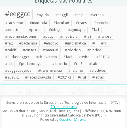
Etiquetas Más Populares
#eeggcc
#ayuda
#eeggll
#help
#verano
#cachimbo
#matricula
#facultad
#craest
#ciencias
#industrial
#profes
#dibujo
#ayudapls
#fa1
#recomendaciones
#pucp
#matrícula
#fa3
#funpro
#fa2
#cachimba
#electivo
#informatica
#
#fci
#caldif
#cursos
#material
#2dociclo
#hibrido
#dudaseeggcc
#cicloverano
#faci
#retiro
#2019-2
#cfil
#porfavorayuda
#4tociclo
#cal3
#calculo
#eeggcc#ayuda
#transferencia
#helpme
#electivos
#2020-2
#necesitoayuda
#2021-2
#civil
#letras
Servicio ofrecido por la Dirección de Tecnologías de Información (DTI). |
Términos de uso
Av. Universitaria 1801, San Miguel, Lima 32, Perú | Teléfono (511) 626-2000 |
© 2026 Pontificia Univesidad Católica del Perú (PUCP)
Powered by
Question2Answer