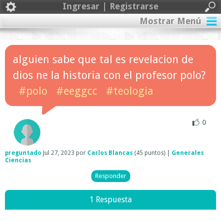
Ingresar | Registrarse
Mostrar Menú
alguien sabe que tal es revelacion de
dios ne la historia con el profesor polo?
#polo
#eeggcc
#teologia
0
preguntado
Jul 27, 2023
por
Carlos Blancas
(
45
puntos)
|
Generales
Ciencias
1 Respuesta