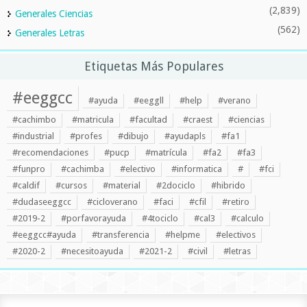
(2,839)
Generales Ciencias
(562)
Generales Letras
Etiquetas Más Populares
#eeggcc
#ayuda
#eeggll
#help
#verano
#cachimbo
#matricula
#facultad
#craest
#ciencias
#industrial
#profes
#dibujo
#ayudapls
#fa1
#recomendaciones
#pucp
#matrícula
#fa2
#fa3
#funpro
#cachimba
#electivo
#informatica
#
#fci
#caldif
#cursos
#material
#2dociclo
#hibrido
#dudaseeggcc
#cicloverano
#faci
#cfil
#retiro
#2019-2
#porfavorayuda
#4tociclo
#cal3
#calculo
#eeggcc#ayuda
#transferencia
#helpme
#electivos
#2020-2
#necesitoayuda
#2021-2
#civil
#letras