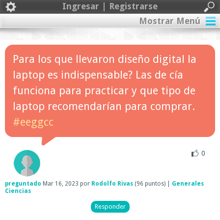
Ingresar | Registrarse
Mostrar Menú
Para los que llevaron diseño digital la
laptop es indispensable? Las de cía
funciona para practicar y que tipo de
laptop recomendarían para comprar.
#eeggcc
0
preguntado
Mar 16, 2023
por
Rodolfo Rivas
(
96
puntos)
|
Generales
Ciencias