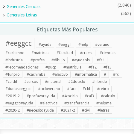
(2,840)
Generales Ciencias
(562)
Generales Letras
Etiquetas Más Populares
#eeggcc
#ayuda
#eeggll
#help
#verano
#cachimbo
#matricula
#facultad
#craest
#ciencias
#industrial
#profes
#dibujo
#ayudapls
#fa1
#recomendaciones
#pucp
#matrícula
#fa2
#fa3
#funpro
#cachimba
#electivo
#informatica
#
#fci
#caldif
#cursos
#material
#2dociclo
#hibrido
#dudaseeggcc
#cicloverano
#faci
#cfil
#retiro
#2019-2
#porfavorayuda
#4tociclo
#cal3
#calculo
#eeggcc#ayuda
#electivos
#transferencia
#helpme
#2020-2
#necesitoayuda
#2021-2
#civil
#letras