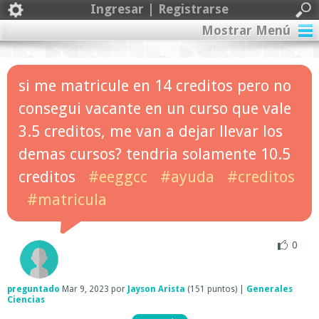
Ingresar | Registrarse
Mostrar Menú
si me matricule en 14 creditos pero no
consegui vacante en un curso que vale
3.5 creditos, me van a dejar llevar los
demas cursos? tendria solamente 10.5
creditos
#eeggcc
#ayuda
#creditos
#matricula
0
preguntado
Mar 9, 2023
por
Jayson Arista
(
151
puntos)
|
Generales
Ciencias