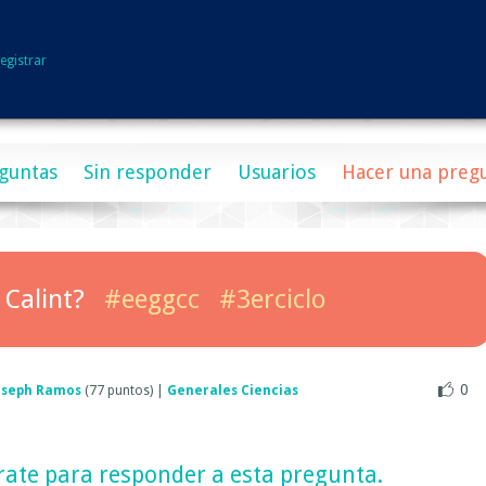
egistrar
guntas
Sin responder
Usuarios
Hacer una preg
 Calint?
#eeggcc
#3erciclo
0
oseph Ramos
(
77
puntos)
|
Generales Ciencias
rate
para responder a esta pregunta.