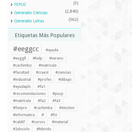
(3)
FEPUC
(2,840)
Generales Ciencias
(562)
Generales Letras
Etiquetas Más Populares
#eeggcc
#ayuda
#eeggll
#help
#verano
#cachimbo
#matricula
#facultad
#craest
#ciencias
#industrial
#profes
#dibujo
#ayudapls
#fa1
#recomendaciones
#pucp
#matrícula
#fa2
#fa3
#funpro
#cachimba
#electivo
#informatica
#
#fci
#caldif
#cursos
#material
#2dociclo
#hibrido