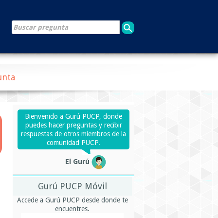
unta
Bienvenido a Gurú PUCP, donde
puedes hacer preguntas y recibir
respuestas de otros miembros de la
comunidad PUCP.
El Gurú
Gurú PUCP Móvil
Accede a Gurú PUCP desde donde te
encuentres.