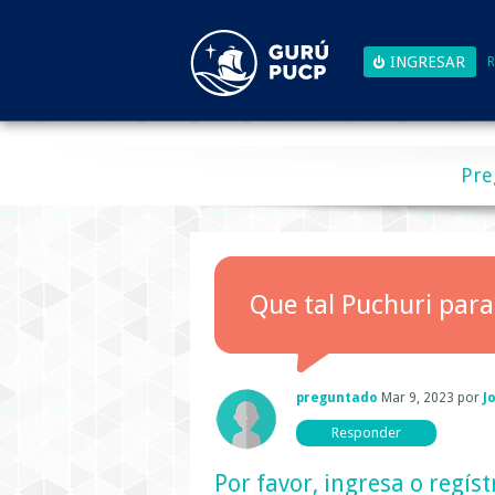
R
Pre
Que tal Puchuri para
preguntado
Mar 9, 2023
por
J
Por favor,
ingresa
o
regíst